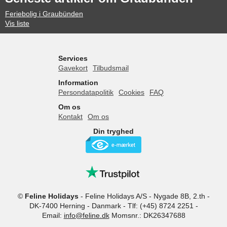
Feriebolig i Graubünden
Vis liste
Services
Gavekort
Tilbudsmail
Information
Persondatapolitik
Cookies
FAQ
Om os
Kontakt
Om os
Din tryghed
©
Feline Holidays
-
Feline Holidays A/S
-
Nygade 8B, 2.th -
DK-7400
Herning
-
Danmark -
Tlf:
(+45) 8724 2251
-
Email:
info@feline.dk
Momsnr.: DK26347688