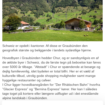
Schweiz er opdelt i kantoner. Af disse er Graubünden den
geografisk største og beliggende i landets sydøstlige hjørne.
Hovedbyen i Graubünden hedder Chur, og er sandsynligvis en af
de ældste byer i Schweiz, da de første tegn på beboelse kan føres
over 5000 år tilbage. ”Altstadt” i Chur er spændende at besøge og
dejlig familievenlig, idet bydelen er total bilfri. Her er et væld af
kulturelle tilbud, utrolig gode shopping muligheder samt mange
hyggelige restauranter og cafeer.
I Chur ligger hovedbanegården for ”Der Rhätischen Bahn” hvorfra
”Glacier Express” og ”Bernina Express” kører. Her kan I således
tage toget på kortere eller længere udflugter ud i det enestående
alpine landskab i Graubünden.