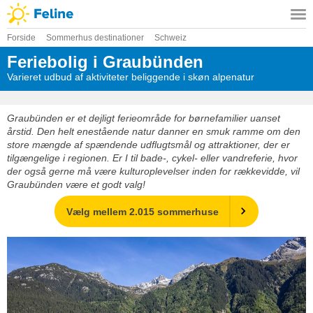
Forside
Sommerhus destinationer
Schweiz
Feriebolig i Graubünden
Varieret udbud af aktiviteter beliggende i skøn alpenatur
Graubünden er et dejligt ferieområde for børnefamilier uanset
årstid. Den helt enestående natur danner en smuk ramme om den
store mængde af spændende udflugtsmål og attraktioner, der er
tilgængelige i regionen. Er I til bade-, cykel- eller vandreferie, hvor
der også gerne må være kulturoplevelser inden for rækkevidde, vil
Graubünden være et godt valg!
Vælg mellem 2.015 sommerhuse