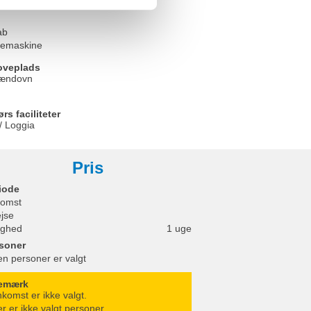
askine
ab
emaskine
oveplads
rændovn
s faciliteter
/ Loggia
Pris
iode
omst
ejse
ighed
1 uge
soner
en personer er valgt
emærk
komst er ikke valgt.
r er ikke valgt personer.