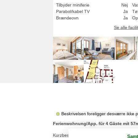
Tilbyder miniferie
Nej
Va
Parabol/kabel TV
Ja
Tø
Brændeovn
Ja
Op
Se alle facili
Beskrivelsen foreligger desværre ikke 
Ferienwohnung/App. für 4 Gäste mit 57m
Kurzbeschreibung:
Samt