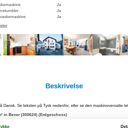
skemaskine
Ja
rretumbler
Ja
vaskemaskine
Ja
teter
Beskrivelse
på Dansk. Se teksten på Tysk nedenfor, eller se den maskinoversatte t
² in Bever (300624) (Erdgeschoss)
ykke
Det