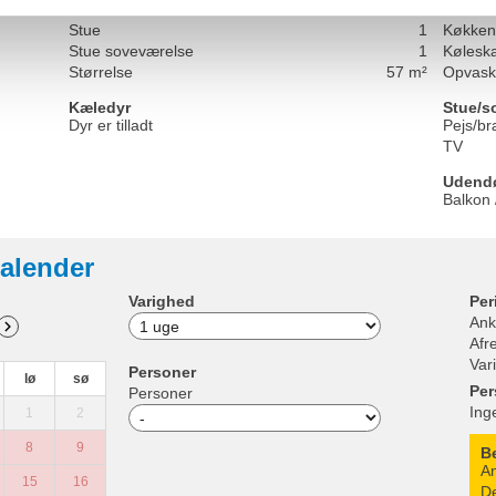
Køkkener
1
Kaffem
Stue
1
Køkken
Stue soveværelse
1
Kølesk
Størrelse
57 m²
Opvask
Kæledyr
Stue/s
Dyr er tilladt
Pejs/b
TV
Udendør
Balkon 
alender
Varighed
Per
Ank
Afr
Var
Personer
lø
sø
Per
Personer
Ing
1
2
8
9
B
An
15
16
De