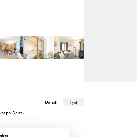
Dansk
Tysk
ekst på
Dansk
.
aljer