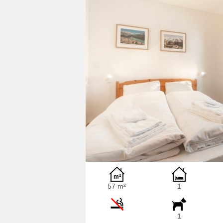
57 m²
1
1