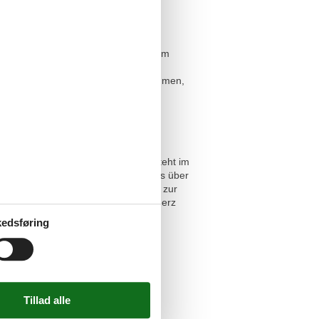
st die Kombination aus historischen
häre schafft. Der direkte Zugang zum
WLAN und Bodenheizung sorgen für
trahlt. Hunde sind herzlich willkommen,
Parkplatz reserviert werden. WLAN steht im
um. Der Check-in erfolgt kontaktlos über
ngadin und stehen bei Fragen gerne zur
 traditionell, authentisch und mit Herz
edsføring
weisung und Google/Apple Pay zur
n