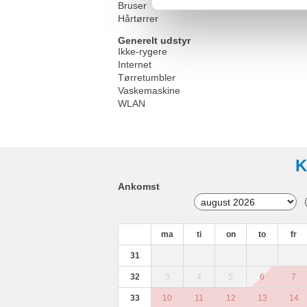
Bruser
Hårtørrer
Generelt udstyr
Ikke-rygere
Internet
Tørretumbler
Vaskemaskine
WLAN
K
Ankomst
ma
ti
on
to
fr
31
32
3
4
5
6
7
33
10
11
12
13
14