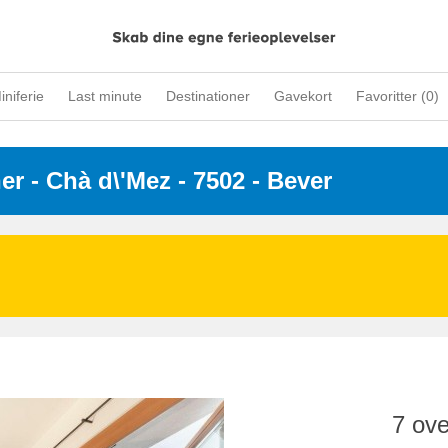
iniferie
Last minute
Destinationer
Gavekort
Favoritter (
0
)
ner
 - 
Chà d\'Mez
 - 7502
 - Bever
7 ove