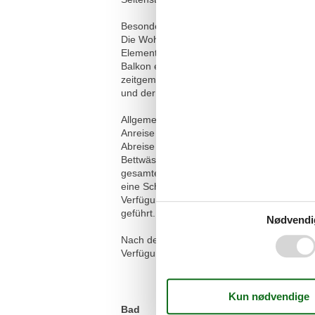
Besonderes:
Die Wohnung Palü verbindet traditionellen
Elementen, antiken Holzmöbeln und liebevo
Balkon ermöglicht entspannte Stunden an d
zeitgemässen Komfort, während das histori
und der Check-in erfolgt bequem über eine
Allgemeine Informationen:
Anreise ab 16:00 Uhr
Abreise bis 10:00 Uhr
Bettwäsche ist obligatorisch und wird pro 
gesamten Haus kostenlos zur Verfügung. Im
eine Schlüsselbox ab 16 Uhr, der Check-ou
Verfügung. Das Haus ist komplett rauchfrei 
geführt.
Nødvendi
Nach der Buchung stehen Ihnen zusätzlich 
Verfügung. Weitere Informationen entnehme
Bad