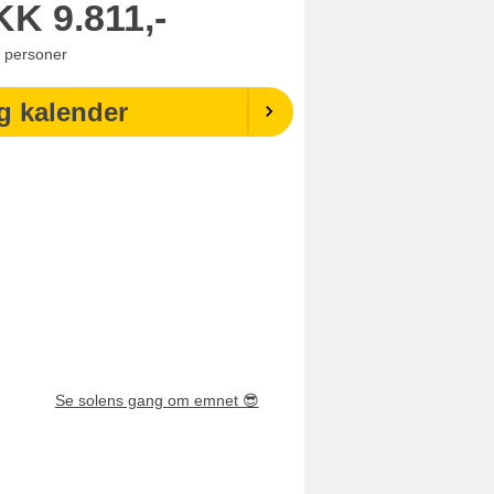
KK
9.811,-
personer
g kalender
Se solens gang om emnet
😎