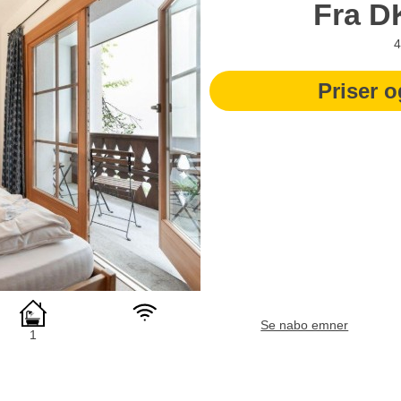
Fra
D
4
Priser o
Se nabo emner
1