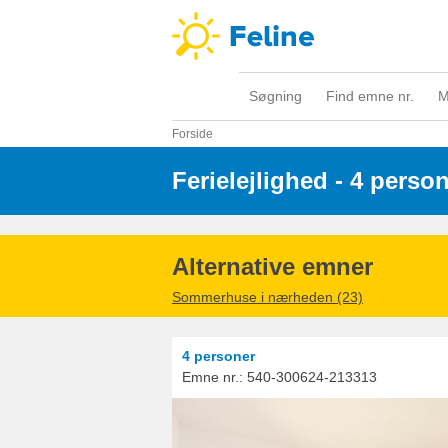
Søgning
Find emne nr.
M
Forside
Ferielejlighed - 4 perso
Alternative emner
Sommerhuse i nærheden (23)
4 personer
Emne nr.:
540-300624-213313