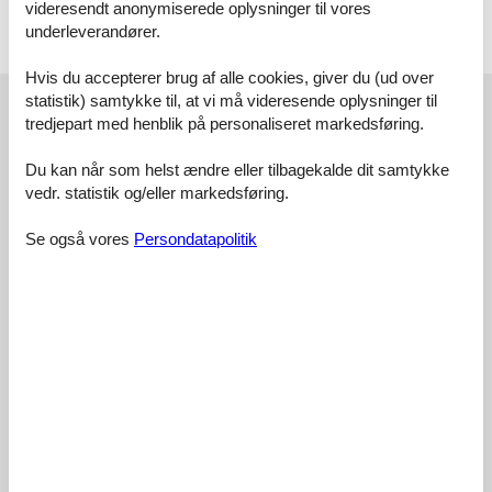
videresendt anonymiserede oplysninger til vores
underleverandører.
Licens nr.: IT009035C29JGH5EN6
Hvis du accepterer brug af alle cookies, giver du (ud over
Eksterne anmeldelser
statistik) samtykke til, at vi må videresende oplysninger til
tredjepart med henblik på personaliseret markedsføring.
Vores gæsteanmeldelser
Eksterne anmeldelser
Du kan når som helst ændre eller tilbagekalde dit samtykke
3,0
vedr. statistik og/eller markedsføring.
Se også vores
Persondatapolitik
1 ekstern anmeldelse
3,0
juli 2025
Tjek ind:
4
Rengøring:
3
Komfort:
3
Faciliteter:
3
Beliggenhed:
5
Værdi for pengene:
3
Generel:
Skønt område, flot udsigt!Lejligheden trænger til en opdatering af
køkkenets grej, en ny emhætte og at få løst fugtproblemerne i
soveværelset.Alle senge og sofa bør udskiftes så man får den
komfort som udsigt og vejr ellers byder på.Ligeledes ville en