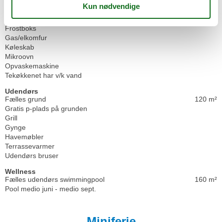
Køkken
Emhætte
Frostboks
Gas/elkomfur
Køleskab
Mikroovn
Opvaskemaskine
Tekøkkenet har v/k vand
Udendørs
Fælles grund
120 m²
Gratis p-plads på grunden
Grill
Gynge
Havemøbler
Terrassevarmer
Udendørs bruser
Wellness
Fælles udendørs swimmingpool
160 m²
Pool medio juni - medio sept.
Miniferie