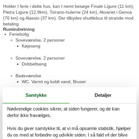
Holder I ferie i dette hus, kan I nemt besøge Finale Ligure (11 km),
Pietra Ligure (12,9km), Toirano-hulerne (24 km), Akvariet i Genoa
(76 km) og Alassio (37 km). Der tilbydes shuttlebus til strande mod
betaling.
Rumindretning
Feriebolig
Soveværelse, 2 personer
Køjeseng
Soveværelse, 2 personer
Dobbeltseng
Badeværelse
WC. Varmt og koldt vand, Bruser
Badeværelse
Samtykke
Detaljer
WC. Varmt og koldt vand, Bruser
Nødvendige cookies sikrer, at siden fungerer, og de kan
Køkken-alrum, 2 personer
derfor ikke fravælges.
Sofa, madras eller lignende
Hvis du giver samtykke til, at vi må opsamle statistik, hjælper
Terrasse, 120 m²
du os med at forbedre og udvikle siden. I så fald vil der blive
Åben terrasse