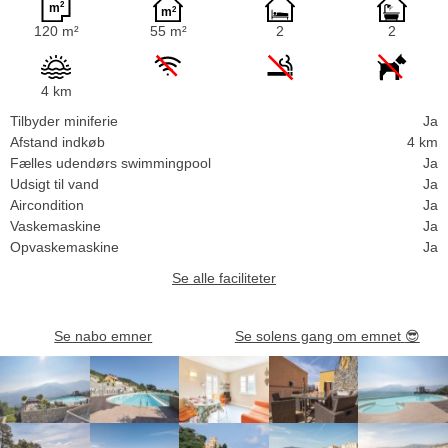
120 m²
55 m²
2
2
4 km
Tilbyder miniferie
Ja
Afstand indkøb
4 km
Fælles udendørs swimmingpool
Ja
Udsigt til vand
Ja
Aircondition
Ja
Vaskemaskine
Ja
Opvaskemaskine
Ja
Se alle faciliteter
Se nabo emner
Se solens gang om emnet
😎