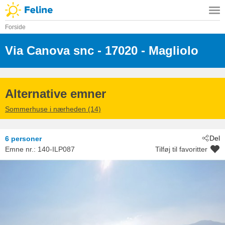
Forside
Via Canova snc
 - 17020
 - Magliolo
Alternative emner
Sommerhuse i nærheden (14)
Del
6 personer
Emne nr.:
140-ILP087
Tilføj til favoritter