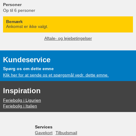
Personer
Op til 6 personer
Bemærk
Ankomst er ikke valgt.
Aftale- og lejebetingelser
Kundeservice
Spørg os om dette emne
Klik her for at sende os et spørgsmål vedr. dette emne.
Inspiration
Feriebolig i Ligurien
Feriebolig i Italien
Services
Gavekort
Tilbudsmail