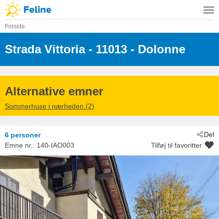
Forside
Strada Vittoria
 - 11013
 - Dolonne
 - Courmayeur
Alternative emner
Sommerhuse i nærheden (2)
Del
6 personer
Emne nr.:
140-IAO003
Tilføj til favoritter