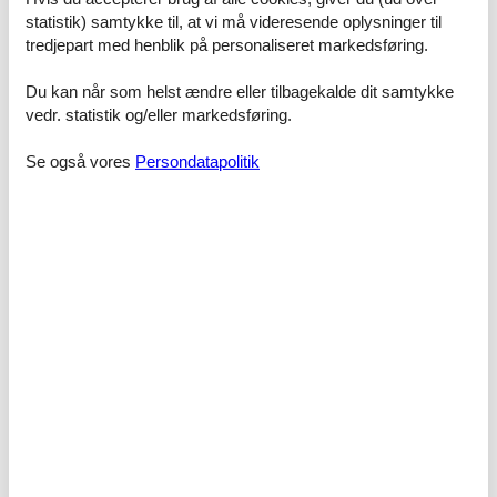
Enkelt seng
statistik) samtykke til, at vi må videresende oplysninger til
tredjepart med henblik på personaliseret markedsføring.
Soveværelse, 12 m², 2 personer
Enkelt seng
Du kan når som helst ændre eller tilbagekalde dit samtykke
vedr. statistik og/eller markedsføring.
Badeværelse, 2 m²
WC. Varmt og koldt vand, Bruser
Se også vores
Persondatapolitik
Badeværelse, 3 m²
WC. Varmt og koldt vand, Bruser
Spisestue, 22 m²
Terrasse, 15 m²
Terrasse/altan
Terrasse, 5 m²
Altan
Tekøkken, 3 m²
Licens nr.: IT007022B47KEDUE2V