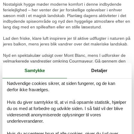
Nostalgisk hygge møder moderne komfort i denne indbydende
ferielejlighed – her venter der jer forskellige oplevelser i enhver
sæson midt i et magisk landskab. Planlæg dagens aktiviteter i det
indbydende spiseområde og nyd den hyggelige atmosfære efter en
lang dag med en spilleaften eller en stille læsestund.
Lad den friske, klare luft inspirere jer til aktive udflugter i naturen på
jeres balkon, mens jeres blik vandrer over det maleriske landskab.
Nyd en spektakulær udsigt over Mont Blanc, mens I udforsker de
velmarkerede vandrestier omkring Courmayeur. Gå gennem den
charmerende gamle bydel med dens hyggelige caféer og
Samtykke
Detaljer
traditionelle restauranter, hvor I kan prøve lokale specialiteter. Tag
svævebanen op til Punta Helbronner og nyd den panoramiske
Nødvendige cookies sikrer, at siden fungerer, og de kan
udsigt over Alperne fra høje højder. Slap af ved de termiske bade i
Pré-Saint-Didier, hvor I kan lade batterierne op i varmt kildevand
derfor ikke fravælges.
eller tilfredsstille jeres eventyrlyst med en paragliding-flyvning over
dalen.
Hvis du giver samtykke til, at vi må opsamle statistik, hjælper
Rumindretning
du os med at forbedre og udvikle siden. I så fald vil der blive
Feriebolig
videresendt anonymiserede oplysninger til vores
Soveværelse, 10 m², 2 personer
underleverandører.
Dobbeltseng
Hvis du accepterer brug af alle cookies, giver du (ud over
Soveværelse, 10 m², 2 personer