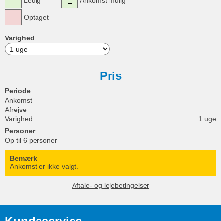
Ledig
Ankomst mulig
Optaget
Varighed
Pris
Periode
Ankomst
Afrejse
Varighed
1 uge
Personer
Op til 6 personer
Bemærk
Ankomst er ikke valgt.
Aftale- og lejebetingelser
Kundeservice