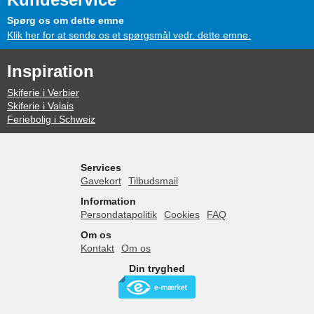
Spørg os om dette emne
Klik her for at sende os et spørgsmål vedr. dette emne.
Inspiration
Skiferie i Verbier
Skiferie i Valais
Feriebolig i Schweiz
Services
Gavekort
Tilbudsmail
Information
Persondatapolitik
Cookies
FAQ
Om os
Kontakt
Om os
Din tryghed