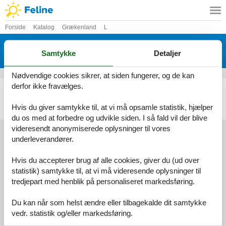
Forside
Katalog
Grækenland
L
Katalog - Grækenland - Lagonisi -
Samtykke
Detaljer
Koropi
Nødvendige cookies sikrer, at siden fungerer, og de kan
derfor ikke fravælges.
Sommerhus - 6 personer - Myrtias - Lagonisi - Koropi - 19400 - Koropi
Emne nr.:
137-GAT205
Hvis du giver samtykke til, at vi må opsamle statistik, hjælper
6 personer
du os med at forbedre og udvikle siden. I så fald vil der blive
videresendt anonymiserede oplysninger til vores
underleverandører.
Services
Hvis du accepterer brug af alle cookies, giver du (ud over
Gavekort
Tilbudsmail
statistik) samtykke til, at vi må videresende oplysninger til
Information
tredjepart med henblik på personaliseret markedsføring.
Persondatapolitik
Cookies
FAQ
Du kan når som helst ændre eller tilbagekalde dit samtykke
Om os
Kontakt
Om os
vedr. statistik og/eller markedsføring.