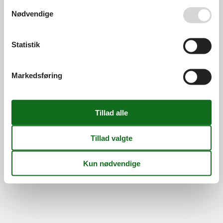
Din tryghed
Se også vores
Persondatapolitik
Nødvendige
Statistik
©
Feline Holidays
-
Feline Holidays A/S
-
Nygade 8B, 2.th -
DK-7400
Herning
-
Danmark -
Tlf:
(+45) 8724 2251
-
Markedsføring
Email:
info@feline.dk
Momsnr.: DK26347688
Følg os