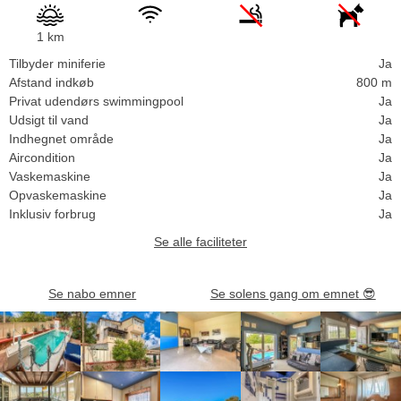
1 km
Tilbyder miniferie
Ja
Afstand indkøb
800 m
Privat udendørs swimmingpool
Ja
Udsigt til vand
Ja
Indhegnet område
Ja
Aircondition
Ja
Vaskemaskine
Ja
Opvaskemaskine
Ja
Inklusiv forbrug
Ja
Se alle faciliteter
Se nabo emner
Se solens gang om emnet
😎