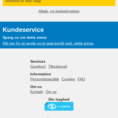
Ankomst er ikke valgt.
Aftale- og lejebetingelser
Kundeservice
Spørg os om dette emne
Klik her for at sende os et spørgsmål vedr. dette emne.
Services
Gavekort
Tilbudsmail
Information
Persondatapolitik
Cookies
FAQ
Om os
Kontakt
Om os
Din tryghed