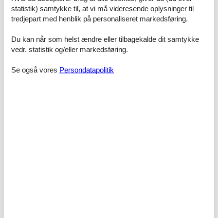
Dobbeltseng
statistik) samtykke til, at vi må videresende oplysninger til
tredjepart med henblik på personaliseret markedsføring.
Soveværelse, 2 personer
Enkelt seng
Du kan når som helst ændre eller tilbagekalde dit samtykke
vedr. statistik og/eller markedsføring.
Soveværelse, 2 personer
Dobbeltseng
Se også vores
Persondatapolitik
Badeværelse
WC. Varmt og koldt vand, Bruser
Badeværelse
WC. Varmt og koldt vand, Bruser
Terrasse, 25 m²
Overdækket terrasse
Licens nr.: 00002848181
Faciliteter
Bad