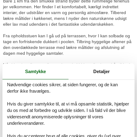
Bare 1 km fra den smukke strand byder dette rummelige feriehus
jer velkommen. Her finder I et komfortabelt, kærligt indrettet
interiør, der udstråler en varm og personlig atmosfære. Tilbered
lækre måltider i køkkenet, mens I nyder den naturskønne udsigt
eller lav mad udendørs i det fantastiske udendørskøkken.
Fra opholdsstuen kan I gå ud på terrassen, hvor I kan solbade og
tage en forfriskende dukkert i poolen. Tilbring hyggelige aftener på
den overdækkede terrasse med lækre måltider og afslutning af
dagen med hyggelige samtaler.
Når I har lyst til en tur til stranden, skal I blot gribe jeres håndklæde
og køre et par minutter for at nå de bedste strande på den
Samtykke
Detaljer
athenske riviera, der lokker med krystalklart vand og dejlige sand-
eller stenstrande. Gå ikke glip af muligheden for at besøge
Nødvendige cookies sikrer, at siden fungerer, og de kan
Poseidontemplet i Sounio og opleve betagende solnedgange. Byen
derfor ikke fravælges.
Varkiza og landsbyen Lagonissi ligger blot et par kilometer væk og
tilbyder et bredt udvalg af restauranter, caféer og butikker.
Hvis du giver samtykke til, at vi må opsamle statistik, hjælper
du os med at forbedre og udvikle siden. I så fald vil der blive
Bemærk: Bygningen har en intern elevator, der betjener alle etager,
videresendt anonymiserede oplysninger til vores
og der er adgang i niveau. Ejeren bor i kælderen.
Rumindretning
underleverandører.
Feriebolig
Soveværelse, 2 personer
Hvis du accepterer brug af alle cookies, giver du (ud over