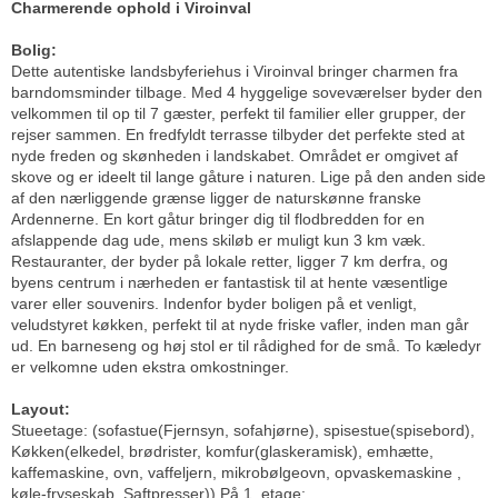
Charmerende ophold i Viroinval
Bolig:
Dette autentiske landsbyferiehus i Viroinval bringer charmen fra
barndomsminder tilbage. Med 4 hyggelige soveværelser byder den
velkommen til op til 7 gæster, perfekt til familier eller grupper, der
rejser sammen. En fredfyldt terrasse tilbyder det perfekte sted at
nyde freden og skønheden i landskabet. Området er omgivet af
skove og er ideelt til lange gåture i naturen. Lige på den anden side
af den nærliggende grænse ligger de naturskønne franske
Ardennerne. En kort gåtur bringer dig til flodbredden for en
afslappende dag ude, mens skiløb er muligt kun 3 km væk.
Restauranter, der byder på lokale retter, ligger 7 km derfra, og
byens centrum i nærheden er fantastisk til at hente væsentlige
varer eller souvenirs. Indenfor byder boligen på et venligt,
veludstyret køkken, perfekt til at nyde friske vafler, inden man går
ud. En barneseng og høj stol er til rådighed for de små. To kæledyr
er velkomne uden ekstra omkostninger.
Layout:
Stueetage: (sofastue(Fjernsyn, sofahjørne), spisestue(spisebord),
Køkken(elkedel, brødrister, komfur(glaskeramisk), emhætte,
kaffemaskine, ovn, vaffeljern, mikrobølgeovn, opvaskemaskine ,
køle-fryseskab, Saftpresser)) På 1. etage: