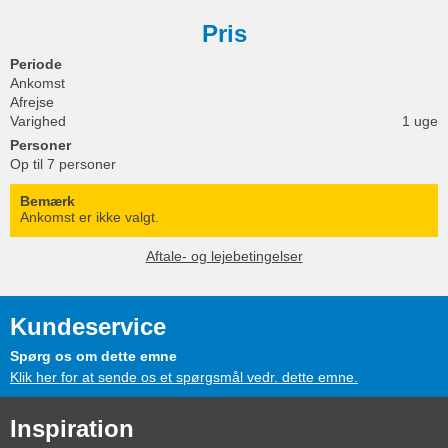
Pris
Periode
Ankomst
Afrejse
Varighed
1 uge
Personer
Op til 7 personer
Bemærk
Ankomst er ikke valgt.
Aftale- og lejebetingelser
Kundeservice
Spørg os om dette emne
Klik her for at sende os et spørgsmål vedr. dette emne.
Inspiration