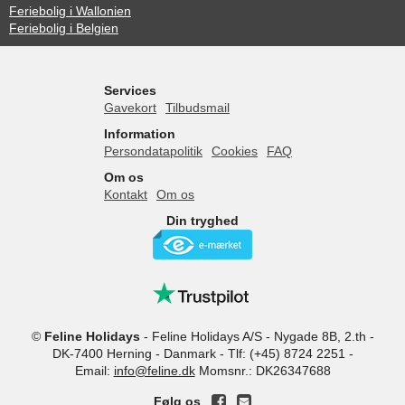
Feriebolig i Wallonien
Feriebolig i Belgien
Services
Gavekort
Tilbudsmail
Information
Persondatapolitik
Cookies
FAQ
Om os
Kontakt
Om os
Din tryghed
©
Feline Holidays
-
Feline Holidays A/S
-
Nygade 8B, 2.th -
DK-7400
Herning
-
Danmark -
Tlf:
(+45) 8724 2251
-
Email:
info@feline.dk
Momsnr.: DK26347688
Følg os