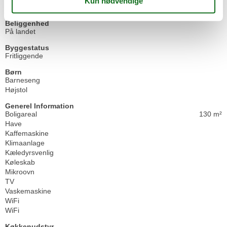
Balkon eller terrasse
Beliggenhed
På landet
Byggestatus
Fritliggende
Børn
Barneseng
Højstol
Generel Information
Boligareal
130 m²
Have
Kaffemaskine
Klimaanlage
Kæledyrsvenlig
Køleskab
Mikroovn
TV
Vaskemaskine
WiFi
WiFi
Køkkenudstyr