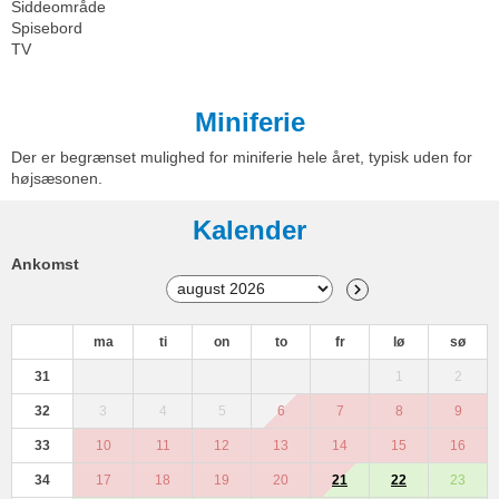
Siddeområde
Spisebord
TV
Miniferie
Der er begrænset mulighed for miniferie hele året, typisk uden for
højsæsonen.
Kalender
Ankomst
ma
ti
on
to
fr
lø
sø
31
1
2
32
3
4
5
6
7
8
9
33
10
11
12
13
14
15
16
34
17
18
19
20
21
22
23