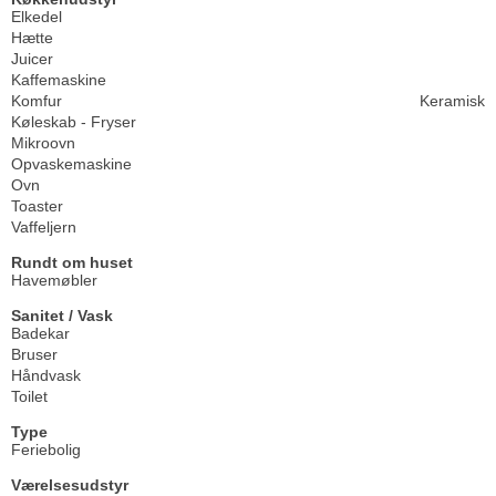
Elkedel
Hætte
Juicer
Kaffemaskine
Komfur
Keramisk
Køleskab - Fryser
Mikroovn
Opvaskemaskine
Ovn
Toaster
Vaffeljern
Rundt om huset
Havemøbler
Sanitet / Vask
Badekar
Bruser
Håndvask
Toilet
Type
Feriebolig
Værelsesudstyr