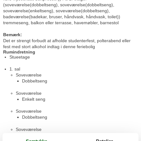
(soveværelse(dobbeltseng), soveværelse(dobbeltseng),
soveværelse(enkeltseng), soveværelse(dobbeltseng),
badeværelse(badekar, bruser, håndvask, håndvask, toilet))
tremmeseng, balkon eller terrasse, havemøbler, barnestol
Bemærk:
Det er strengt forbudt at afholde studenterfest, polterabend eller
fest med stort alkohol indtag i denne feriebolig
Rumindretning
Stueetage
1. sal
Soveværelse
Dobbeltseng
Soveværelse
Enkelt seng
Soveværelse
Dobbeltseng
Soveværelse
Dobbeltseng