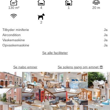
130 m²
4
1
20 m
2
Tilbyder miniferie
Ja
Aircondition
Ja
Vaskemaskine
Ja
Opvaskemaskine
Ja
Se alle faciliteter
Se nabo emner
Se solens gang om emnet
😎