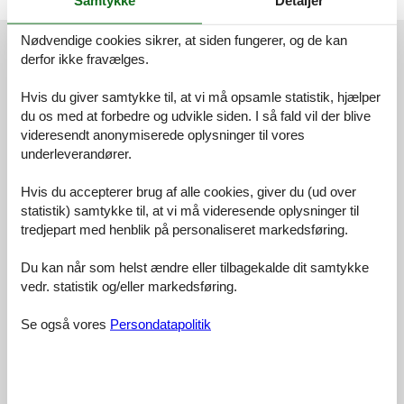
Samtykke
Detaljer
Eksterne anmeldelser
Nødvendige cookies sikrer, at siden fungerer, og de kan
derfor ikke fravælges.
Vores gæsteanmeldelser
Eksterne anmeldelser
Hvis du giver samtykke til, at vi må opsamle statistik, hjælper
4,3
du os med at forbedre og udvikle siden. I så fald vil der blive
videresendt anonymiserede oplysninger til vores
underleverandører.
24 eksterne anmeldelser
Hvis du accepterer brug af alle cookies, giver du (ud over
statistik) samtykke til, at vi må videresende oplysninger til
2,4
juli 2026
tredjepart med henblik på personaliseret markedsføring.
Generel:
Wenn man mal „ wie um 1900“ übernachten möchte, ist man in
Du kan når som helst ændre eller tilbagekalde dit samtykke
diesem Haus richtig. Die Besitzer haben offenkundig eine
vedr. statistik og/eller markedsføring.
Leidenschaft für alte Möbel - und fürs Sammeln im Allgemeinen
wahrscheinlich auch. Grundsätzlich sind klassische Möbel ja nicht
Se også vores
Persondatapolitik
schlecht - wenn man es mag. Hier sind alle Schlafzimmer und das“
Esszimmer“ so ausgestattet und dekoriert. Und dass sehr
umfangreich. Es gibt quasi keine freie Ecke. Überall steht etwas
und jede Fläche ist genutzt. Man hat als Gast keine Chance,
mitgebrachtes zu verstauen, denn auch in den Schränken ist alles