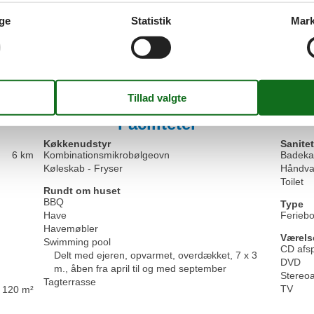
ge
Statistik
Mark
4,5
Generel:
For what you pay, having a swimming pool is a good d
Vis alle anmeld
Faciliteter
Køkkenudstyr
Sanitet
6 km
Kombinationsmikrobølgeovn
Badeka
Køleskab - Fryser
Håndva
Toilet
Rundt om huset
BBQ
Type
Have
Feriebo
Havemøbler
Værels
Swimming pool
CD afsp
Delt med ejeren, opvarmet, overdækket, 7 x 3
DVD
m., åben fra april til og med september
Stereo
Tagterrasse
TV
120 m²