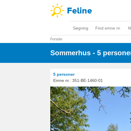
Søgning
Find emne nr.
M
Forside
Sommerhus - 5 persone
5 personer
Emne nr.:
351-BE-1460-01