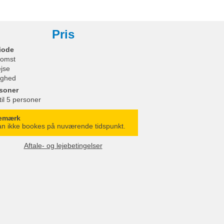
Pris
iode
omst
ejse
ighed
soner
til 5 personer
emærk
n ikke bookes på nuværende tidspunkt.
Aftale- og lejebetingelser