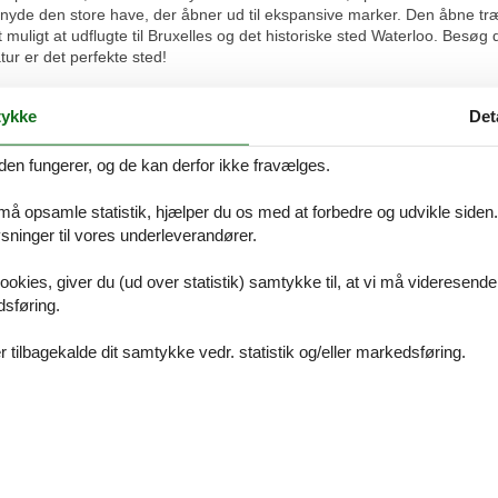
nyde den store have, der åbner ud til ekspansive marker. Den åbne t
 muligt at udflugte til Bruxelles og det historiske sted Waterloo. Bes
tur er det perfekte sted!
ykke
Det
CD-afspiller, stereoanlæg), spisestue, åbent køkken(combi-mikroovn), 
 (soveværelse(dobbeltseng), badeværelse(badekar med bruser, håndvask
erdækket, 7 x 3 m., opened from Apr upto and including Sep)) have, h
den fungerer, og de kan derfor ikke fravælges.
 må opsamle statistik, hjælper du os med at forbedre og udvikle siden. I
st, polterabend eller fest med stort alkohol indtag i denne feriebolig
ninger til vores underleverandører.
ookies, giver du (ud over statistik) samtykke til, at vi må videresende
dsføring.
 tilbagekalde dit samtykke vedr. statistik og/eller markedsføring.
Vores gæstean