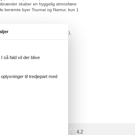
ræbrænder skaber en hyggelig atmosfære
øg de berømte byer Tournai og Namur, kun 1
aljer
soveværelse(enkeltseng, dobbeltseng),
, toilet), tagterrasse) Poolhus:
avemøbler, grill, legeredskaber
 så fald vil der blive
 oplysninger til tredjepart med
meldelser
Eksterne anmeldelser
4,2