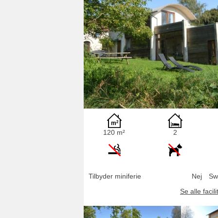
120 m²
2
Tilbyder miniferie
Nej
Sw
Se alle facili