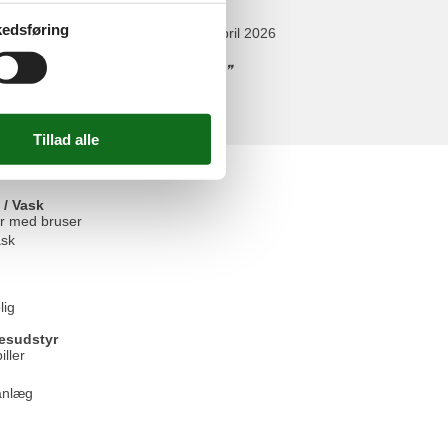
edsføring
april 2026
eal plus lots of space in the house.
elser
 / Vask
r med bruser
sk
lig
esudstyr
iller
anlæg