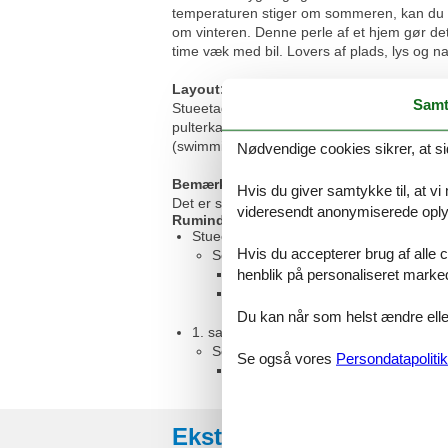
temperaturen stiger om sommeren, kan du 
om vinteren. Denne perle af et hjem gør det
time væk med bil. Lovers af plads, lys og na
Layout:
Samt
Stueetage: (Stue(Fjernsyn, DVD-afspiller, 
pulterkammer(køle-fryseskab)) På 1. etage:
(swimmingpool(deles med ejer, opvarmet, ov
Nødvendige cookies sikrer, at si
Bemærk:
Hvis du giver samtykke til, at vi
Det er strengt forbudt at afholde studenterfe
videresendt anonymiserede oplys
Rumindretning
Stueetage
Hvis du accepterer brug af alle c
Soveværelse
henblik på personaliseret marke
Dobbeltseng
Enkelt seng
Du kan når som helst ændre eller
1. sal
Soveværelse
Se også vores
Persondatapolitik
Dobbeltseng
Eksterne anmeldelser