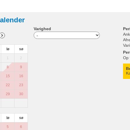
alender
Varighed
Per
Ank
Afr
Var
lø
sø
Per
Op 
1
2
8
9
B
Ka
15
16
22
23
29
30
lø
sø
5
6