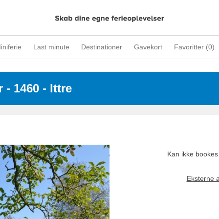
iniferie
Last minute
Destinationer
Gavekort
Favoritter (
0
)
r
 - 1460
 - Ittre
Kan ikke bookes
Eksterne 