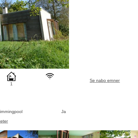
Se nabo emner
1
immingpool
Ja
teter