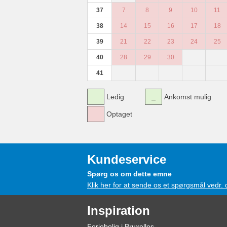
37
7
8
9
10
11
38
14
15
16
17
18
39
21
22
23
24
25
40
28
29
30
41
Ledig
Ankomst mulig
Optaget
Kundeservice
Spørg os om dette emne
Klik her for at sende os et spørgsmål vedr.
Inspiration
Feriebolig i Bruxelles