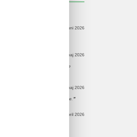
ldelser
juni 2026
stekend uit.
maj 2026
Die Außenmöbel luden ein, die ruhige
maj 2026
 fantastische indeling met veel ruimte.
april 2026
ht machte jeden Tag einladend. Der
eiten.