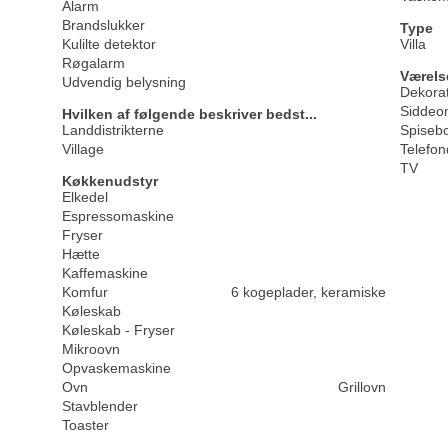
Alarm
Brandslukker
Type
Kulilte detektor
Villa
Røgalarm
Værels
Udvendig belysning
Dekorat
Siddeo
Hvilken af følgende beskriver bedst...
Landdistrikterne
Spiseb
Village
Telefon
TV
Køkkenudstyr
Elkedel
Espressomaskine
Fryser
Hætte
Kaffemaskine
Komfur
6 kogeplader, keramiske
Køleskab
Køleskab - Fryser
Mikroovn
Opvaskemaskine
Ovn
Grillovn
Stavblender
Toaster