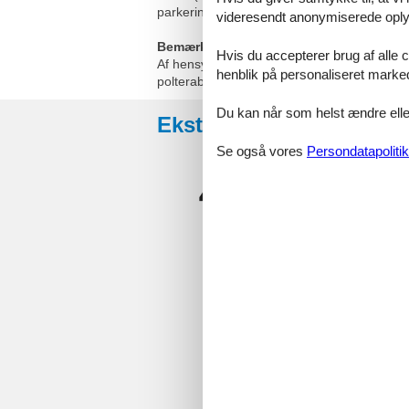
parkering, swimmingpool(privat, udendørs,
videresendt anonymiserede oplys
Bemærk:
Hvis du accepterer brug af alle c
Af hensyn til ro, lejes dette sommerhus ikk
henblik på personaliseret marke
polterabend eller fest med stort alkohol indt
Du kan når som helst ændre eller
Eksterne anmeldelser
Se også vores
Persondatapolitik
4,2