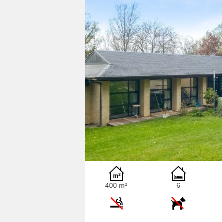
400 m²
6