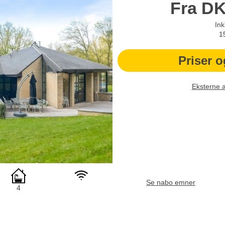
Fra
D
Ink
1
Priser o
Eksterne 
Se nabo emner
4