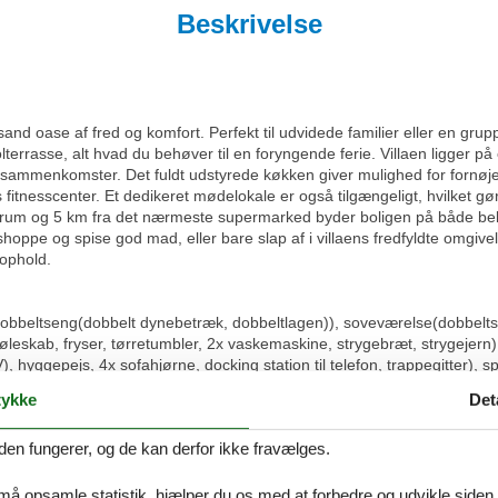
Beskrivelse
n sand oase af fred og komfort. Perfekt til udvidede familier eller en gr
errasse, alt hvad du behøver til en foryngende ferie. Villaen ligger p
elige sammenkomster. Det fuldt udstyrede køkken giver mulighed for forn
 fitnesscenter. Et dedikeret mødelokale er også tilgængeligt, hvilket gør
entrum og 5 km fra det nærmeste supermarked byder boligen på både b
 shoppe og spise god mad, eller bare slap af i villaens fredfyldte omgiv
 ophold.
dobbeltseng(dobbelt dynebetræk, dobbeltlagen)), soveværelse(dobbelts
øleskab, fryser, tørretumbler, 2x vaskemaskine, strygebræt, strygejern)
, hyggepejs, 4x sofahjørne, docking station til telefon, trappegitter), 
 med seks kogeplader, glaskeramisk), emhætte, kaffemaskine, espresso
ykke
Det
der), soveværelse(2x dobbeltseng(dobbelt dynebetræk, dobbeltlagen)
obbeltlagen)), soveværelse(enkeltseng(dynebetræk, lagen), dobbeltsen
den fungerer, og de kan derfor ikke fravælges.
k, dobbeltlagen), rejseseng, klimaanlæg), badeværelse(badekar, bruse
føntørrer), badeværelse(bruser, håndvask, føntørrer), badeværelse, s
defra), carport, havedøre, terrasse(privat), have(privat, indhegnet, anl
 må opsamle statistik, hjælper du os med at forbedre og udvikle siden. I