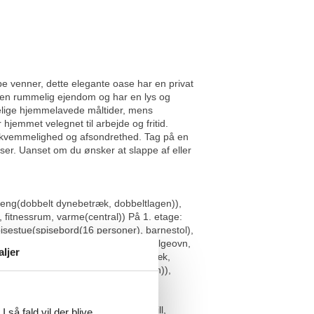
uppe venner, dette elegante oase har en privat
å en rummelig ejendom og har en lys og
øjelige hjemmelavede måltider, mens
 hjemmet velegnet til arbejde og fritid.
ekvemmelighed og afsondrethed. Tag på en
elser. Uanset om du ønsker at slappe af eller
eng(dobbelt dynebetræk, dobbeltlagen)),
, fitnessrum, varme(central)) På 1. etage:
spisestue(spisebord(16 personer), barnestol),
maskine, 2x ovn(grill-ovn), mikrobølgeovn,
aljer
), soveværelse(enkeltseng(dynebetræk,
g(dobbelt dynebetræk, dobbeltlagen)),
r, 2x håndvask, føntørrer),
anitært rum(toilet), møder,
agt have), havemøbler, solstole, grill,
 så fald vil der blive