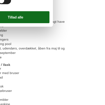
om huset
Privat, indhegnet, anlagt have
re
bler
ng
ungers
ng pool
t, udendørs, overdækket, åben fra maj til og
september
se
 / Vask
r
r med bruser
ad
sk
ebruser
umbler
askine