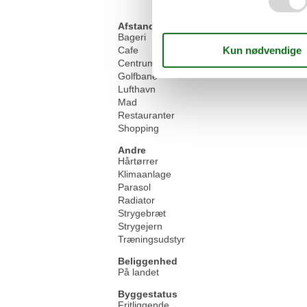
Afstand
Bageri
Cafe
Centrum
Golfbane
Lufthavn
Mad
Restauranter
Shopping
Andre
Hårtørrer
Klimaanlage
Parasol
Radiator
Strygebræt
Strygejern
Træningsudstyr
Beliggenhed
På landet
Byggestatus
Fritliggende