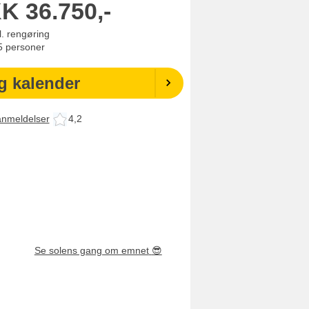
KK
36.750,-
l. rengøring
5
personer
g kalender
anmeldelser
4,2
Se solens gang om emnet
😎