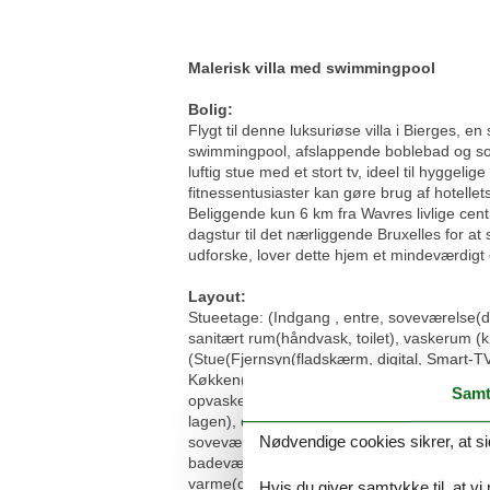
Malerisk villa med swimmingpool
Bolig:
Flygt til denne luksuriøse villa i Bierges, e
swimmingpool, afslappende boblebad og solt
luftig stue med et stort tv, ideel til hygg
fitnessentusiaster kan gøre brug af hotellets
Beliggende kun 6 km fra Wavres livlige c
dagstur til det nærliggende Bruxelles for at
udforske, lover dette hjem et mindeværdigt
Layout:
Stueetage: (Indgang , entre, soveværelse(
sanitært rum(håndvask, toilet), vaskerum (k
(Stue(Fjernsyn(fladskærm, digital, Smart-TV)
Køkken(elkedel, brødrister, komfur(Komfur
Samt
opvaskemaskine , køle-fryseskab, Stavblen
lagen), dobbeltseng(dobbelt dynebetræk, d
Nødvendige cookies sikrer, at si
soveværelse(dobbeltseng(dobbelt dynebetræ
badeværelse(badekar med bruser, håndvask, 
varme(central)) Bubble bath(privat, adgang u
Hvis du giver samtykke til, at vi