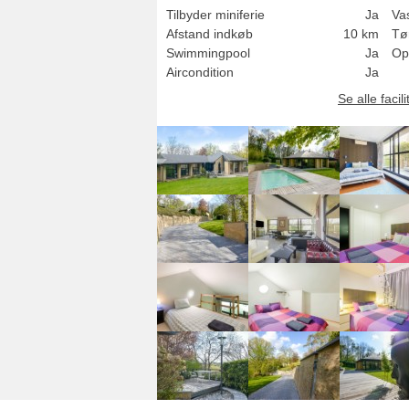
Tilbyder miniferie
Ja
Va
Afstand indkøb
10 km
Tø
Swimmingpool
Ja
Op
Aircondition
Ja
Se alle facili