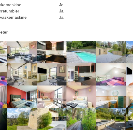
skemaskine
Ja
rretumbler
Ja
vaskemaskine
Ja
teter