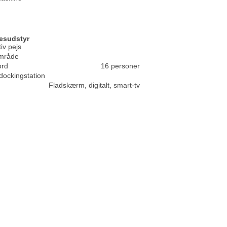
esudstyr
iv pejs
mråde
ord
16 personer
dockingstation
Fladskærm, digitalt, smart-tv