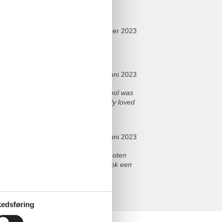
september 2023
in Highlight, Sauber und geräumig
juni 2023
beautifully decorated, The private pool was
after a day of exploring, We especially loved
 recommend for a group getaway!
juni 2023
t we nodig hadden, De kinderen genoten
 de hot tub, Het was geweldig om ook een
ugkomen!
elser
edsføring