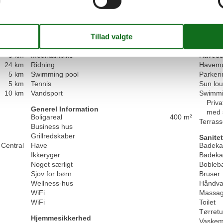
Faciliteter
Fritids aktiviteter
Rundt 
4 km
Cykling
BBQ
5 km
Golf
Carport
6 km
Gåture
Have
5 km
Mountainbike
Havedø
24 km
Ridning
Havemø
5 km
Swimming pool
Parkeri
5 km
Tennis
Sun lo
10 km
Vandsport
Swimmi
Priva
Generel Information
med 
Boligareal
400 m²
Terras
Business hus
Grillredskaber
Sanitet
Central
Have
Badeka
Ikkeryger
Badeka
Noget særligt
Bobleb
Sjov for børn
Bruser
Wellness-hus
Håndva
WiFi
Massag
WiFi
Toilet
Tørret
Hjemmesikkerhed
Vaskem