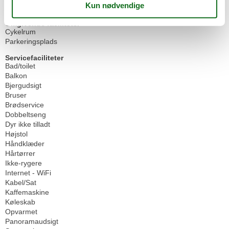
Brødservice
Omgivende faciliteter
Cykelrum
Parkeringsplads
Servicefaciliteter
Bad/toilet
Balkon
Bjergudsigt
Bruser
Brødservice
Dobbeltseng
Dyr ikke tilladt
Højstol
Håndklæder
Hårtørrer
Ikke-rygere
Internet - WiFi
Kabel/Sat
Kaffemaskine
Køleskab
Opvarmet
Panoramaudsigt