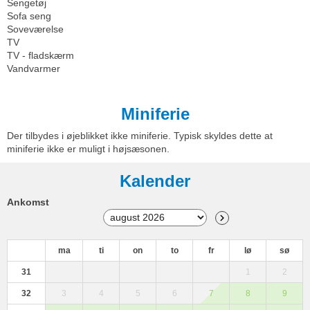
Sengetøj
Sofa seng
Soveværelse
TV
TV - fladskærm
Vandvarmer
Miniferie
Der tilbydes i øjeblikket ikke miniferie. Typisk skyldes dette at
miniferie ikke er muligt i højsæsonen.
Kalender
Ankomst
ma
ti
on
to
fr
lø
sø
31
1
2
32
3
4
5
6
7
8
9