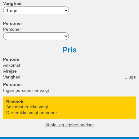
Varighed
Personer
Personer
Pris
Periode
Ankomst
Afrejse
Varighed
1 uge
Personer
Ingen personer er valgt
Bemærk
Ankomst er ikke valgt.
Der er ikke valgt personer.
Aftale- og lejebetingelser