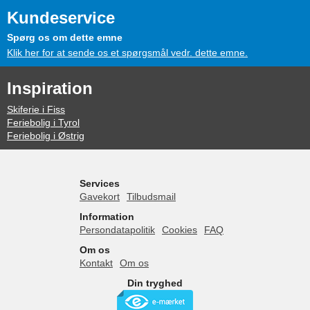
Kundeservice
Spørg os om dette emne
Klik her for at sende os et spørgsmål vedr. dette emne.
Inspiration
Skiferie i Fiss
Feriebolig i Tyrol
Feriebolig i Østrig
Services
Gavekort
Tilbudsmail
Information
Persondatapolitik
Cookies
FAQ
Om os
Kontakt
Om os
Din tryghed