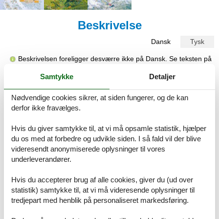
Beskrivelse
Dansk
Tysk
Beskrivelsen foreligger desværre ikke på Dansk. Se teksten på
Tysk nedenfor, eller se den maskinoversatte tekst på
Dansk
.
Samtykke
Detaljer
APPARTEMENTS KRONER, COMFORT APPARTEMENT 4
Personen
Nødvendige cookies sikrer, at siden fungerer, og de kan
derfor ikke fravælges.
Herzlich willkommen!
Bei uns finden Sie geräumige, komfortabel, kinderfreundlich
Hvis du giver samtykke til, at vi må opsamle statistik, hjælper
ausgestattete DELUXE und COMFORT Appartements für zwei bis
du os med at forbedre og udvikle siden. I så fald vil der blive
vier Personen.
videresendt anonymiserede oplysninger til vores
underleverandører.
Wir bieten ihnen eine sonnige und ruhige Lage mit viel Grün um
das Haus.
Hvis du accepterer brug af alle cookies, giver du (ud over
Die Skibushaltestelle befindet sich ca. 50 m von den Appartements
entfernt.
statistik) samtykke til, at vi må videresende oplysninger til
Das Ortszentrum ist in fünf Gehminuten zu erreichen.
tredjepart med henblik på personaliseret markedsføring.
AUSSTATTUNG: