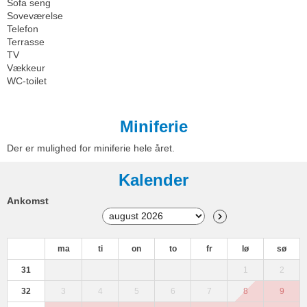
Sofa seng
Soveværelse
Telefon
Terrasse
TV
Vækkeur
WC-toilet
Miniferie
Der er mulighed for miniferie hele året.
Kalender
Ankomst
ma
ti
on
to
fr
lø
sø
31
1
2
32
3
4
5
6
7
8
9