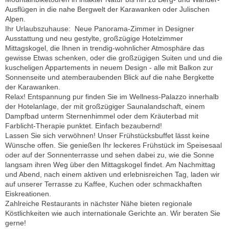
Ausflügen in die nahe Bergwelt der Karawanken oder Julischen
Alpen.
Ihr Urlaubszuhause: Neue Panorama-Zimmer in Designer
Ausstattung und neu gestylte, großzügige Hotelzimmer
Mittagskogel, die Ihnen in trendig-wohnlicher Atmosphäre das
gewisse Etwas schenken, oder die großzügigen Suiten und und die
kuscheligen Appartements in neuem Design - alle mit Balkon zur
Sonnenseite und atemberaubenden Blick auf die nahe Bergkette
der Karawanken.
Relax! Entspannung pur finden Sie im Wellness-Palazzo innerhalb
der Hotelanlage, der mit großzügiger Saunalandschaft, einem
Dampfbad unterm Sternenhimmel oder dem Kräuterbad mit
Farblicht-Therapie punktet. Einfach bezaubernd!
Lassen Sie sich verwöhnen! Unser Frühstücksbuffet lässt keine
Wünsche offen. Sie genießen Ihr leckeres Frühstück im Speisesaal
oder auf der Sonnenterrasse und sehen dabei zu, wie die Sonne
langsam ihren Weg über den Mittagskogel findet. Am Nachmittag
und Abend, nach einem aktiven und erlebnisreichen Tag, laden wir
auf unserer Terrasse zu Kaffee, Kuchen oder schmackhaften
Eiskreationen.
Zahlreiche Restaurants in nächster Nähe bieten regionale
Köstlichkeiten wie auch internationale Gerichte an. Wir beraten Sie
gerne!