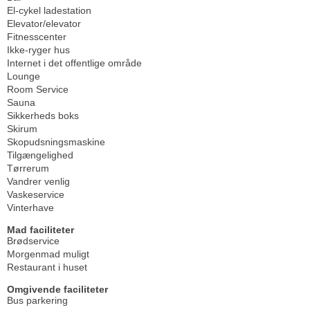
El-cykel ladestation
Elevator/elevator
Fitnesscenter
Ikke-ryger hus
Internet i det offentlige område
Lounge
Room Service
Sauna
Sikkerheds boks
Skirum
Skopudsningsmaskine
Tilgængelighed
Tørrerum
Vandrer venlig
Vaskeservice
Vinterhave
Mad faciliteter
Brødservice
Morgenmad muligt
Restaurant i huset
Omgivende faciliteter
Bus parkering