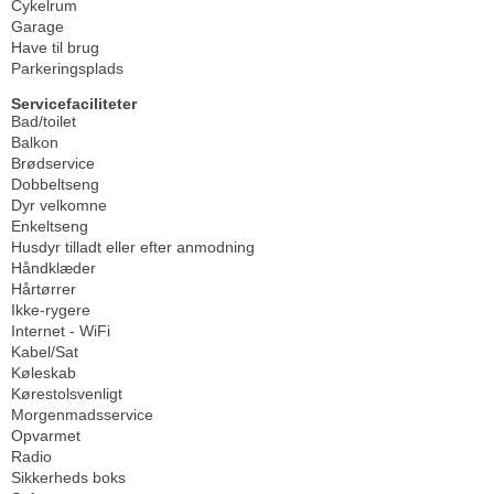
Cykelrum
Garage
Have til brug
Parkeringsplads
Servicefaciliteter
Bad/toilet
Balkon
Brødservice
Dobbeltseng
Dyr velkomne
Enkeltseng
Husdyr tilladt eller efter anmodning
Håndklæder
Hårtørrer
Ikke-rygere
Internet - WiFi
Kabel/Sat
Køleskab
Kørestolsvenligt
Morgenmadsservice
Opvarmet
Radio
Sikkerheds boks