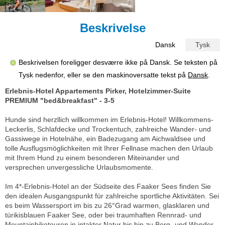
Beskrivelse
Dansk
Tysk
Beskrivelsen foreligger desværre ikke på Dansk. Se teksten på
Tysk nedenfor, eller se den maskinoversatte tekst på
Dansk
.
Erlebnis-Hotel Appartements Pirker, Hotelzimmer-Suite
PREMIUM "bed&breakfast" - 3-5
Hunde sind herzllich willkommen im Erlebnis-Hotel! Willkommens-
Leckerlis, Schlafdecke und Trockentuch, zahlreiche Wander- und
Gassiwege in Hotelnähe, ein Badezugang am Aichwaldsee und
tolle Ausflugsmöglichkeiten mit Ihrer Fellnase machen den Urlaub
mit Ihrem Hund zu einem besonderen Miteinander und
versprechen unvergessliche Urlaubsmomente.
Im 4*-Erlebnis-Hotel an der Südseite des Faaker Sees finden Sie
den idealen Ausgangspunkt für zahlreiche sportliche Aktivitäten. Sei
es beim Wassersport im bis zu 26°Grad warmen, glasklaren und
türikisblauen Faaker See, oder bei traumhaften Rennrad- und
Mountainbiketouren in intakter Natur bis hin zu Berg- und Wander-