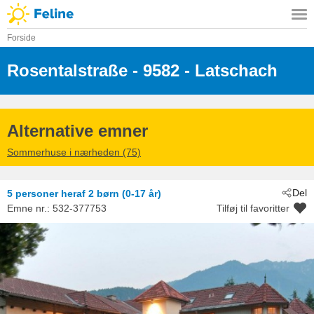
Forside
Rosentalstraße
 - 9582
 - Latschach
Alternative emner
Sommerhuse i nærheden (75)
Del
5 personer
heraf 2 børn (0-17 år)
Emne nr.:
532-377753
Tilføj til favoritter