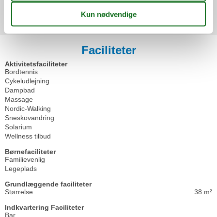
Vis alle anmeldelser
Faciliteter
Aktivitetsfaciliteter
Bordtennis
Cykeludlejning
Dampbad
Massage
Nordic-Walking
Sneskovandring
Solarium
Wellness tilbud
Børnefaciliteter
Familievenlig
Legeplads
Grundlæggende faciliteter
Størrelse
38 m²
Indkvartering Faciliteter
Bar