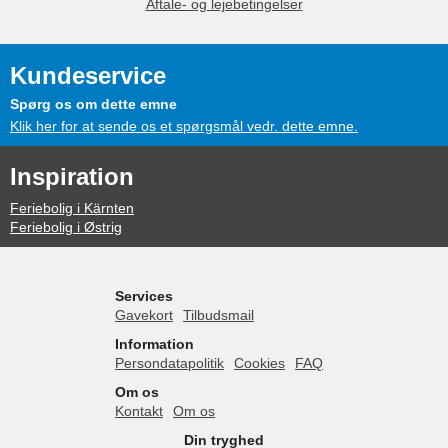
Aftale- og lejebetingelser
Kundeservice
Spørg os om dette emne
Klik her for at sende os et spørgsmål vedr. dette emne.
Inspiration
Feriebolig i Kärnten
Feriebolig i Østrig
Services
Gavekort
Tilbudsmail
Information
Persondatapolitik
Cookies
FAQ
Om os
Kontakt
Om os
Din tryghed