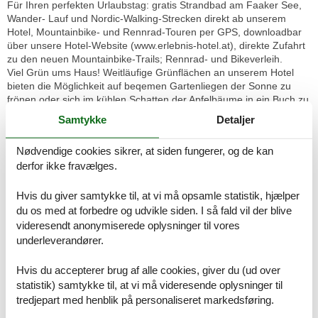
Für Ihren perfekten Urlaubstag: gratis Strandbad am Faaker See,
Wander- Lauf und Nordic-Walking-Strecken direkt ab unserem
Hotel, Mountainbike- und Rennrad-Touren per GPS, downloadbar
über unsere Hotel-Website (www.erlebnis-hotel.at), direkte Zufahrt
zu den neuen Mountainbike-Trails; Rennrad- und Bikeverleih.
Viel Grün ums Haus! Weitläufige Grünflächen an unserem Hotel
bieten die Möglichkeit auf beqemen Gartenliegen der Sonne zu
frönen oder sich im kühlen Schatten der Apfelbäume in ein Buch zu
vertiefen. Familien mit Kindern wissen die verkehrssichern
Samtykke
Detaljer
Spielflächen für Fussball und Volleyball zu schätzen, der Spielplatz
und die Tischtennisanlage sind stets gut besuchte Highlights in
Nødvendige cookies sikrer, at siden fungerer, og de kan
jedem Kinderurlaub.
derfor ikke fravælges.
Viel Unterhaltung, Sport und Kultur! Die Erlebnis-CARD, die all-
inklusive-card der Region für zahlreiche, tägliche Aktivitäten für
Ihren unterhaltsamen, erlebnisreichen und sportiven Urlaub
Hvis du giver samtykke til, at vi må opsamle statistik, hjælper
erhalten Sie nach Anreise direkt an unserer Rezeption.
du os med at forbedre og udvikle siden. I så fald vil der blive
videresendt anonymiserede oplysninger til vores
Schnee&Fun-Saison: 22. 12. bis 6. 1. !
underleverandører.
Winterzeit ist Kuschelzeit im Erlebnis-Hotel! Traumhaft schöne
Hvis du accepterer brug af alle cookies, giver du (ud over
Zimmer mit herrlichem Panoramablick auf die tief verschneiten
statistik) samtykke til, at vi må videresende oplysninger til
Karawanken und eine großzügige Wellness-Anlage - da kommt
tredjepart med henblik på personaliseret markedsføring.
Urlaubsfreude auf!