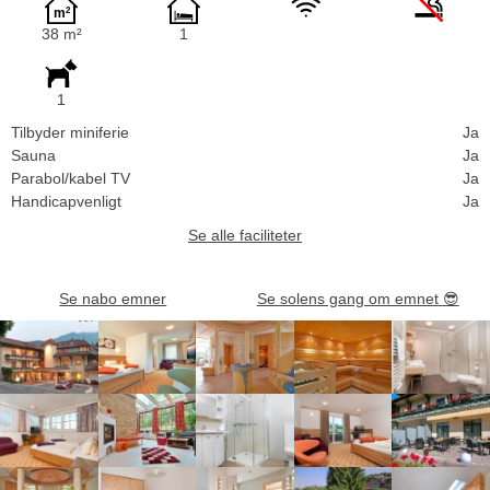
38 m²
1
1
Tilbyder miniferie
Ja
Sauna
Ja
Parabol/kabel TV
Ja
Handicapvenligt
Ja
Se alle faciliteter
Se nabo emner
Se solens gang om emnet
😎