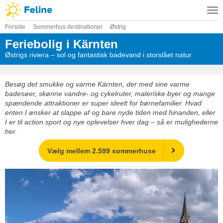
Forside
Sommerhus destinationer
Østrig
Feriebolig i Kärnten
Østrigs riviera – sol og fantastisk badevand i storslået natur
Besøg det smukke og varme Kärnten, der med sine varme
badesøer, skønne vandre- og cykelruter, maleriske byer og mange
spændende attraktioner er super ideelt for børnefamilier. Hvad
enten I ønsker at slappe af og bare nyde tiden med hinanden, eller
I er til action sport og nye oplevelser hver dag – så er mulighederne
her.
Vælg mellem 2.599 sommerhuse