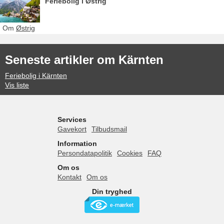
Feriebolig i Østrig
Om
Østrig
Seneste artikler om Kärnten
Feriebolig i Kärnten
Vis liste
Services
Gavekort
Tilbudsmail
Information
Persondatapolitik
Cookies
FAQ
Om os
Kontakt
Om os
Din tryghed