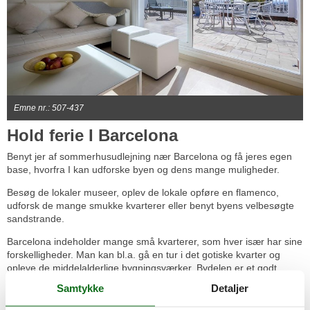
Emne nr.: 507-437
Hold ferie I Barcelona
Benyt jer af sommerhusudlejning nær Barcelona og få jeres egen
base, hvorfra I kan udforske byen og dens mange muligheder.
Besøg de lokaler museer, oplev de lokale opføre en flamenco,
udforsk de mange smukke kvarterer eller benyt byens velbesøgte
sandstrande.
Barcelona indeholder mange små kvarterer, som hver især har sine
forskelligheder. Man kan bl.a. gå en tur i det gotiske kvarter og
opleve de middelalderlige bygningsværker. Bydelen er et godt
afbræk i varmen, da bygningerne indrammer de smalle gader og
Samtykke
Detaljer
skaber skygge og kølige områder. I kvarteret kan man også opleve
Barcelonas største katedral. Den gotiske katedral stod færdig i år