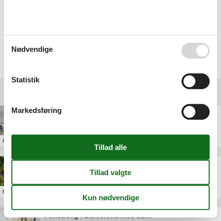
sommerhuset i Barcelona.
Find et sommerhus i Barcelona ved privat udlejning og få både
storby - og strandferie i en og samme ferie.
Nødvendige
Vælg mellem 42 sommerhuse
Statistik
Andre artikler om Barcelona
Markedsføring
Billig storbyferie i Barcelona centrum
Om
Barcelona
Badeferie Barcelona
Om
Barcelona
Feriebolig i Barcelona med børn