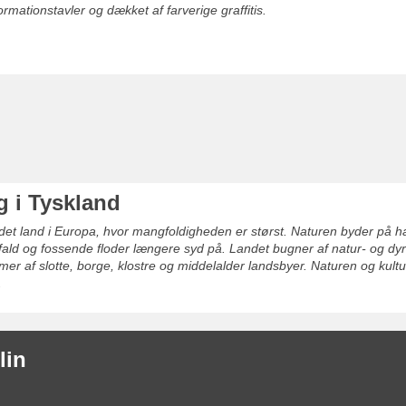
rmationstavler og dækket af farverige graffitis.
g i Tyskland
det land i Europa, hvor mangfoldigheden er størst. Naturen byder på ha
ld og fossende floder længere syd på. Landet bugner af natur- og dyrepa
er af slotte, borge, klostre og middelalder landsbyer. Naturen og kul
.
lin