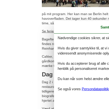
på mit program. Her kan man se Berlin helt
havoverfladen. Det tager kun 40 sekunder 
time, så man får alle 360 grader af udsigte
Samt
Se ferielejligheder og ferieboliger i Berlin he
Nødvendige cookies sikrer, at si
Bagefter spadserer jeg igennem den hyggelige
findes rolige områder, hvor den berømte tegn
Hvis du giver samtykke til, at vi
Reinhard’s) med flair fra 1920erne og en de
videresendt anonymiserede oplys
Caféer, restauranter, barer og musiksteder 
gårdkompleks med otte baggårde, hvor der og
Hvis du accepterer brug af alle c
mærke til de fine jugendstil-facader med flot
henblik på personaliseret marke
Dag 2: Prenzlauerberg 
Du kan når som helst ændre eller
Dag 2 i Berlin bruger jeg til at udforske sc
restauranter, rolige boligkvarterer og en de
Se også vores
Persondatapolitik
tidligere bryggeri, nu ombygget til et kreati
biografer. Røde murstensfacader omgiver de 
hjertet af Prenzlauer Berg, med markeder 
Værd at se er også ’Gedenkstätte Berliner