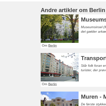
Andre artikler om Berlin
Museumsin
Museumsinsel (Mu
det gælder arkæo
Om
Berlin
Transport
Står folk foran 
turister, der prø
Om
Berlin
Muren - M
De første stykke