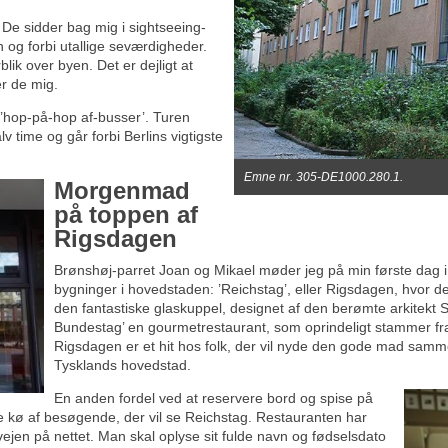
 De sidder bag mig i sightseeing-
n og forbi utallige seværdigheder.
blik over byen. Det er dejligt at
r de mig.
e ’hop-på-hop af-busser’. Turen
v time og går forbi Berlins vigtigste
Emne nr. 305-DE1000.280.1.
Morgenmad
på toppen af
Rigsdagen
Brønshøj-parret Joan og Mikael møder jeg på min første dag i B
bygninger i hovedstaden: ’Reichstag’, eller Rigsdagen, hvor de
den fantastiske glaskuppel, designet af den berømte arkitekt S
Bundestag’ en gourmetrestaurant, som oprindeligt stammer fr
Rigsdagen er et hit hos folk, der vil nyde den gode mad samm
Tysklands hovedstad.
En anden fordel ved at reservere bord og spise på
nge kø af besøgende, der vil se Reichstag. Restauranten har
vejen på nettet. Man skal oplyse sit fulde navn og fødselsdato