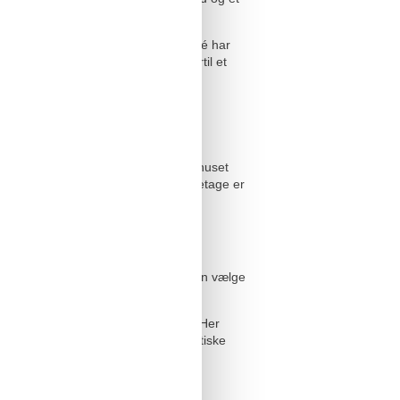
lamourøse pølsebod i Schönhauser Allé har
et medister med curry-ketchup og dertil et
te scene
urfürstendamm, hvor også luksusvarehuset
men at se gourmet-paradiset på 6. etage er
-Wilhelm-Gedächtniskirche (med det
ele kirkebygningen.
erdamm ved Spree-floden. Her kan man vælge
ke brasserie ’Ganymed’.
ste show scene – Las Vegas hilser! Her
 forbløffer publikum med deres æstetiske