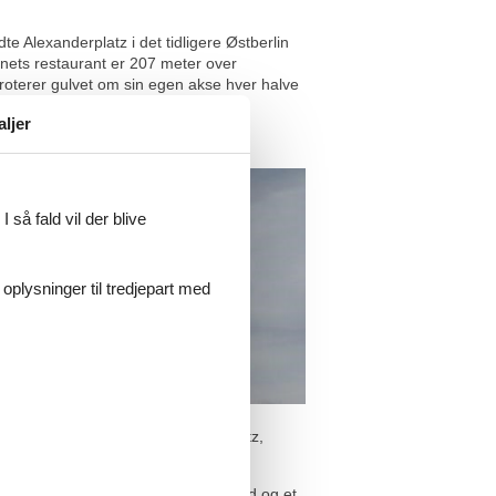
e Alexanderplatz i det tidligere Østberlin
rnets restaurant er 207 meter over
oterer gulvet om sin egen akse hver halve
aljer
 så fald vil der blive
 oplysninger til tredjepart med
a er det ikke langt til Kollwitzplatz,
sammen med et stykke ingenmandsland og et