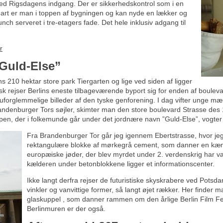
ved Rigsdagens indgang. Der er sikkerhedskontrol som i en
snart er man i toppen af bygningen og kan nyde en lækker og
 serveret i tre-etagers fade. Det hele inklusiv adgang til
r
Guld-Else”
ns 210 hektar store park Tiergarten og lige ved siden af ligger
k rejser Berlins eneste tilbageværende byport sig for enden af boule
 uforglemmelige billeder af den tyske genforening. I dag vifter unge m
ndenburger Tors søjler, skimter man den store boulevard Strasse des 
n, der i folkemunde går under det jordnære navn ”Guld-Else”, vogter
Fra Brandenburger Tor går jeg igennem Ebertstrasse, hvor j
rektangulære blokke af mørkegrå cement, som danner en kæ
europæiske jøder, der blev myrdet under 2. verdenskrig har v
kælderen under betonblokkene ligger et informationscenter.
Ikke langt derfra rejser de futuristiske skyskrabere ved Pots
vinkler og vanvittige former, så langt øjet rækker. Her finder
glaskuppel , som danner rammen om den årlige Berlin Film Fest
Berlinmuren er der også.