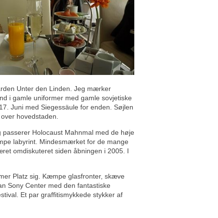
varden Unter den Linden. Jeg mærker
ænd i gamle uniformer med gamle sovjetiske
17. Juni med Siegessäule for enden. Søjlen
 over hovedstaden.
eg passerer Holocaust Mahnmal med de høje
mpe labyrint. Mindesmærket for de mange
æret omdiskuteret siden åbningen i 2005. I
damer Platz sig. Kæmpe glasfronter, skæve
 man Sony Center med den fantastiske
ival. Et par graffitismykkede stykker af