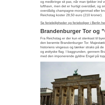
og medbringe sit pas, når man tjekker ind 
lufthavn, men det er hurtigt overstået, og 
overdådig champagne-morgenmad eller brunch
Reichstag koster 28,50 euro (210 kroner).
Se ferielejligheder og ferieboliger i Berlin he
Brandenburger Tor og ”
Fra Reichstag er der kun et stenkast til bye
den berømte Brandenburger Tor. Majestætis
historiens vingesus og tænker straks på de
og østtyske flag. I baggrunden, gennem Bra
med den imponerende gyldne Engel på toppe