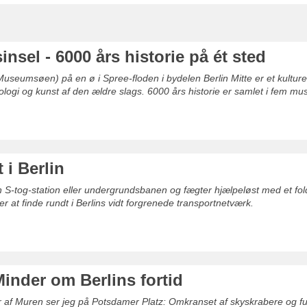
sel - 6000 års historie på ét sted
seumsøen) på en ø i Spree-floden i bydelen Berlin Mitte er et kulture
logi og kunst af den ældre slags. 6000 års historie er samlet i fem mus
 i Berlin
en S-tog-station eller undergrundsbanen og fægter hjælpeløst med et fo
ver at finde rundt i Berlins vidt forgrenede transportnetværk.
inder om Berlins fortid
r af Muren ser jeg på Potsdamer Platz: Omkranset af skyskrabere og futur