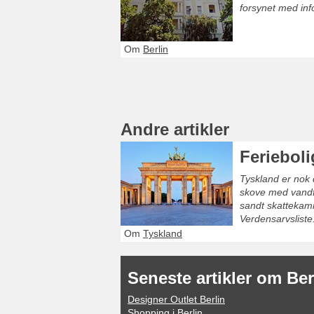
forsynet med info
Om
Berlin
Andre artikler
Ferieboli
Tyskland er nok 
skove med vandfa
sandt skattekamm
Verdensarvsliste
Om
Tyskland
Seneste artikler om Ber
Designer Outlet Berlin
Shopping i Berlin