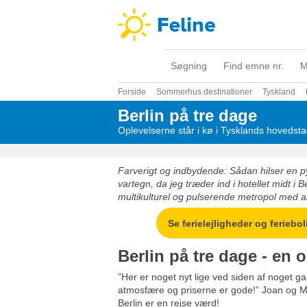
Søgning
Find emne nr.
M
Forside
Sommerhus destinationer
Tyskland
Berlin på tre dage
Oplevelserne står i kø i Tysklands hovedst
Farverigt og indbydende: Sådan hilser en p
vartegn, da jeg træder ind i hotellet midt i 
multikulturel og pulserende metropol med al
Se ferielejligheder og ferieboli
Berlin på tre dage - en
”Her er noget nyt lige ved siden af noget g
atmosfære og priserne er gode!” Joan og Mika
Berlin er en rejse værd!