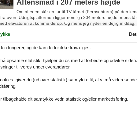
Aftensmad i 207 meters højde
Om aftenen står en tur til TV-tårnet (Fernsehturm) på den kendt
 fra oven. Udsigtsplatformen ligger nemlig i 204 meters højde, mens tå
med elevatoren at komme derop. Og mens jeg nyder en dejlig middag, r
n over den store tyske hovedstad.
ykke
Det
r
den fungerer, og de kan derfor ikke fravælges.
 Nikolaiviertel, som er et af de ældste kvarterer i Berlin. Her
er Heinrich Zille bliver hyldet. Tag en drink i restaurant
 må opsamle statistik, hjælper du os med at forbedre og udvikle siden. I
jlig have.
ninger til vores underleverandører.
findes der også i Hackesche Höfe, Berlins største
så findes butikker, gallerier, teatre og biografer. Læg
ookies, giver du (ud over statistik) samtykke til, at vi må videresende
te kakler. Hyggeligt!
dsføring.
og Currywurst
 tilbagekalde dit samtykke vedr. statistik og/eller markedsføring.
ene-kvarteret Prenzlauer Berg, et hipt område med billige
l seværdigheder. Først vil jeg gerne se Kulturbrauerei, et
vt kultursted med teater, caféer, ’Kneipen’, koncertsteder og
brostensbelagte gårde på det forhenværende Schultheiss-bryggeri. Derfr
i weekenderne.
 Mauer’ i Bernauer Strasse. Der finder man et stykke af Berlinmuren 