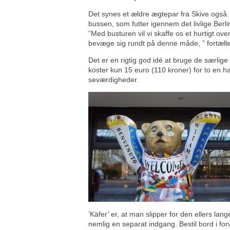
Det synes et ældre ægtepar fra Skive også.
bussen, som futter igennem det livlige Berli
”Med busturen vil vi skaffe os et hurtigt over
bevæge sig rundt på denne måde, ” fortælle
Det er en rigtig god idé at bruge de særlig
koster kun 15 euro (110 kroner) for to en hal
seværdigheder.
’Käfer’ er, at man slipper for den ellers la
nemlig en separat indgang. Bestil bord i for