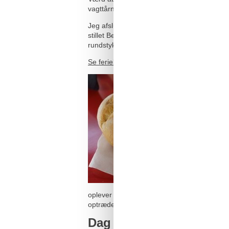
vagttårn – sådan så det ud i DDR-tiden!
Jeg afslutter min udflugt til ’Prenzlberg’,
stillet Berlinernes sult siden 1930. Prøv en
rundstykke (’Schrippe’). Det klassiske målt
Se ferielejligheder og ferieboliger i Berlin he
oplever jeg et fyrværkeri af varieté, akro
optræden og uventede effekter – en fryd fo
Dag 3: ”Klein Istanbul” 