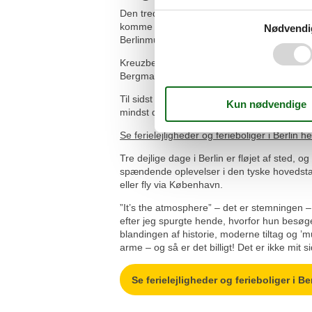
Den tredje dag i Berlin fører mig til kult-k
komme til Kreuzberg på er via en tur over B
Nødvendi
Berlinmuren, udsmykket med overdådig graffi
Kreuzberg selv virker lidt nedslidt men h
Bergmannstrasse.
Til sidst hopper jeg på én af de mange udfl
mindst det gigantiske Bundeskanzleramt, ét 
Se ferielejligheder og ferieboliger i Berlin he
Tre dejlige dage i Berlin er fløjet af sted, o
spændende oplevelser i den tyske hovedsta
eller fly via København.
”It’s the atmosphere” – det er stemningen 
efter jeg spurgte hende, hvorfor hun besøger
blandingen af historie, moderne tiltag og ’mu
arme – og så er det billigt! Det er ikke mit
Se ferielejligheder og ferieboliger i Be