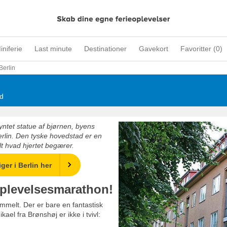
iniferie
Last minute
Destinationer
Gavekort
Favoritter (
0
)
Berlin
ad
yntet statue af bjørnen, byens
Berlin. Den tyske hovedstad er en
t hvad hjertet begærer.
ger i Berlin her
 oplevelsesmarathon!
ammelt. Der er bare en fantastisk
el fra Brønshøj er ikke i tvivl: