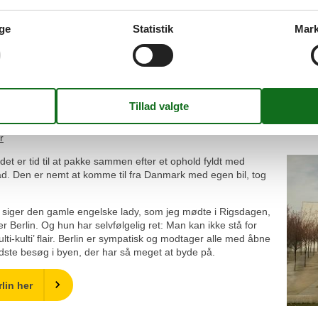
varteret Kreuzberg (som har fået tilnavnet ”Klein Istanbul”, pga. de man
erlins flotteste bro – Oberbaumbrücke. Dér ligger også ’East Side Gall
ge
Statistik
Mark
ti over alle 1,3 kilometer.
ar dog hyggelige områder, især omkring slusen mellem Landwehrkanal o
ugtsbåde som sejler på Spree og kan se Berlins attraktioner fra vandet
af verdens største regeringshovedkvarterer. 1 times sejlads koster 11,
r
g det er tid til at pakke sammen efter et ophold fyldt med
d. Den er nemt at komme til fra Danmark med egen bil, tog
– siger den gamle engelske lady, som jeg mødte i Rigsdagen,
 Berlin. Og hun har selvfølgelig ret: Man kan ikke stå for
lti-kulti’ flair. Berlin er sympatisk og modtager alle med åbne
 sidste besøg i byen, der har så meget at byde på.
rlin her