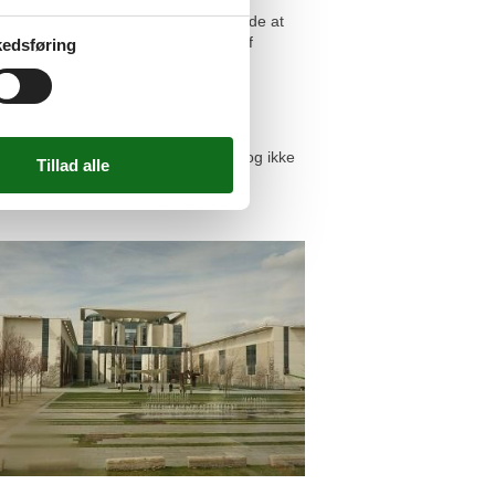
ge tyrkere som bor her). En oplagt måde at
ery’ – det længste bevarede stykke af
edsføring
g Spree samt ved den kendte
. Især imponerer regeringskvarteret og ikke
50 euro/85 kroner).