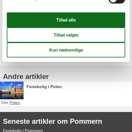
I sommerhalvåret er Pommerns lange, brede og hvide sandstrande
attraktive udflugtsmål, hvor I helt sikkert kan tilbringe nogle skønne
timer sammen. Her kan I lege med ungerne, bygge store
sandslotte og samle fine strandskaller, soppe, svømme, spille bold
eller måske bare slikke sol og slappe helt af! Ud for badestranden i
Sopot ved byen Gdansk ligger desuden Europas længste badebro.
Vælg mellem 634 sommerhuse
Andre artikler
Feriebolig i Polen
Om
Polen
Seneste artikler om Pommern
Feriebolig i Pommern