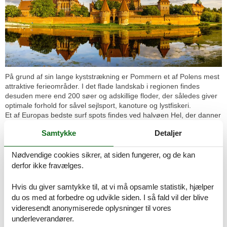
På grund af sin lange kyststrækning er Pommern et af Polens mest
attraktive ferieområder. I det flade landskab i regionen findes
desuden mere end 200 søer og adskillige floder, der således giver
optimale forhold for såvel sejlsport, kanoture og lystfiskeri.
Et af Europas bedste surf spots findes ved halvøen Hel, der danner
en naturlig adskillelse mellem Puckabugten og Østersøen. Denne
Samtykke
Detaljer
lokation er perfekt til alle former for vandsport.
Słowiński National Park strækker sig langs Østersøkysten mellem
Nødvendige cookies sikrer, at siden fungerer, og de kan
byerne Rowy og Leba, og er optaget på UNESCO’s liste over
derfor ikke fravælges.
verdens biosfærereservater. Parkens største attraktion er de
fascinerende vandreklitter, som ved deres bevægelse på omkring
Hvis du giver samtykke til, at vi må opsamle statistik, hjælper
10 meter årligt afslører de fossile rester af skovene, der engang
du os med at forbedre og udvikle siden. I så fald vil der blive
voksede på dette sted. Den største af klitterne rejser sig omkring
videresendt anonymiserede oplysninger til vores
42 meter over havets overflade. De to søer Lebsko og Gardno
trækker mange arter af vandfugle til, og parken er desuden beboet
underleverandører.