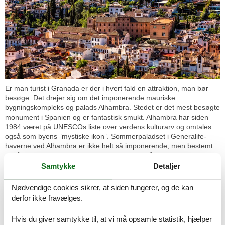
Er man turist i Granada er der i hvert fald en attraktion, man bør
besøge. Det drejer sig om det imponerende mauriske
bygningskompleks og palads Alhambra. Stedet er det mest besøgte
monument i Spanien og er fantastisk smukt. Alhambra har siden
1984 været på UNESCOs liste over verdens kulturarv og omtales
også som byens ”mystiske ikon”. Sommerpaladset i Generalife-
haverne ved Alhambra er ikke helt så imponerende, men bestemt
også et besøg værd. Da paladset er bygget på det højeste punkt i
Alhambra, er der en utrolig flot udsigt herfra.
Samtykke
Detaljer
I jeres ferie kan I ganske sikkert nyde nogle fredfyldte øjeblikke
Nødvendige cookies sikrer, at siden fungerer, og de kan
sammen ved at besøge et andet umådelig imponerende
derfor ikke fravælges.
bygningsværk, Granada Katedralen, som det rent faktisk tog
omkring 180 år at bygge færdig. Katedralen bærer præg af
Hvis du giver samtykke til, at vi må opsamle statistik, hjælper
forskellige stilperioder – dog overvejende den storslåede spanske