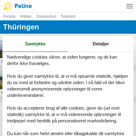
Forside
Artikler
Sommerhus
Tyskland
Thüringen
Samtykke
Detaljer
Feriebolig i Thüringer Wald
Nødvendige cookies sikrer, at siden fungerer, og de kan
Om
Thüringer Wald
derfor ikke fravælges.
Hvis du giver samtykke til, at vi må opsamle statistik, hjælper
Feriebolig i Thüringen
du os med at forbedre og udvikle siden. I så fald vil der blive
videresendt anonymiserede oplysninger til vores
Om
Thüringen
underleverandører.
Hvis du accepterer brug af alle cookies, giver du (ud over
Artikeltyper
statistik) samtykke til, at vi må videresende oplysninger til
Alle
tredjepart med henblik på personaliseret markedsføring.
Sommerhus
Geografier
Du kan når som helst ændre eller tilbagekalde dit samtykke