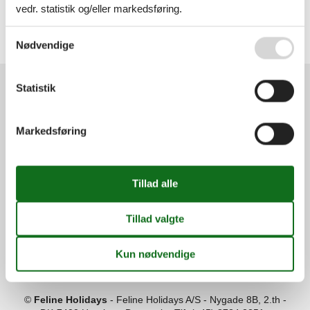
vedr. statistik og/eller markedsføring.
Alle
Tyskland
Thüringen
Se også vores
Persondatapolitik
Nødvendige
Thüringer Wald
Statistik
Services
Gavekort
Tilbudsmail
Markedsføring
Information
Persondatapolitik
Cookies
FAQ
Om os
Kontakt
Om os
Din tryghed
©
Feline Holidays
-
Feline Holidays A/S
-
Nygade 8B, 2.th -