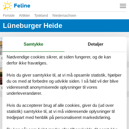
Forside
Artikler
Tyskland
Niedersachsen
Lüneburger Heide
Oplevelser i nærheden af Heide Park
Samtykke
Detaljer
Nødvendige cookies sikrer, at siden fungerer, og de kan
Om
Lüneburger Heide
derfor ikke fravælges.
Sommerhus i Lüneburger Heide
Hvis du giver samtykke til, at vi må opsamle statistik, hjælper
du os med at forbedre og udvikle siden. I så fald vil der blive
videresendt anonymiserede oplysninger til vores
Om
Lüneburger Heide
underleverandører.
Artikeltyper
Hvis du accepterer brug af alle cookies, giver du (ud over
Alle
statistik) samtykke til, at vi må videresende oplysninger til
Sommerhus
tredjepart med henblik på personaliseret markedsføring.
Rejseblog