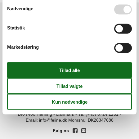
Se også vores
Persondatapolitik
Nødvendige
Services
Statistik
Gavekort
Tilbudsmail
Information
Persondatapolitik
Cookies
FAQ
Markedsføring
Om os
Kontakt
Om os
Din tryghed
©
Feline Holidays
-
Feline Holidays A/S
-
Nygade 8B, 2.th -
DK-7400
Herning
-
Danmark -
Tlf:
(+45) 8724 2251
-
Email:
info@feline.dk
Momsnr.: DK26347688
Følg os