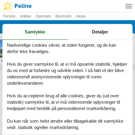
Forside
Artikler
Danmark
Bornholm
Hasle
Muleby
Samtykke
Detaljer
Sommerhus i Muleby
Nødvendige cookies sikrer, at siden fungerer, og de kan
derfor ikke fravælges.
Om
Muleby
Hvis du giver samtykke til, at vi må opsamle statistik, hjælper
du os med at forbedre og udvikle siden. I så fald vil der blive
Artikeltyper
videresendt anonymiserede oplysninger til vores
underleverandører.
Alle
Sommerhus
Hvis du accepterer brug af alle cookies, giver du (ud over
Geografier
statistik) samtykke til, at vi må videresende oplysninger til
tredjepart med henblik på personaliseret markedsføring.
Alle
Danmark
Bornholm
Du kan når som helst ændre eller tilbagekalde dit samtykke
Hasle
vedr. statistik og/eller markedsføring.
Muleby