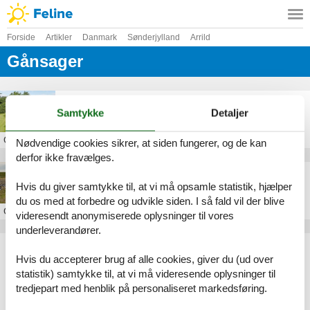
Forside
Artikler
Danmark
Sønderjylland
Arrild
Gånsager
handicapvenlig sommerhus arrild
Samtykke
Detaljer
Om
Gånsager
Nødvendige cookies sikrer, at siden fungerer, og de kan
derfor ikke fravælges.
Sommerhus i Gånsager
Hvis du giver samtykke til, at vi må opsamle statistik, hjælper
du os med at forbedre og udvikle siden. I så fald vil der blive
Om
Gånsager
videresendt anonymiserede oplysninger til vores
underleverandører.
Artikeltyper
Hvis du accepterer brug af alle cookies, giver du (ud over
Alle
statistik) samtykke til, at vi må videresende oplysninger til
Sommerhus
tredjepart med henblik på personaliseret markedsføring.
Inspiration