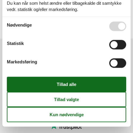
Geografier
Du kan når som helst ændre eller tilbagekalde dit samtykke
vedr. statistik og/eller markedsføring.
Alle
Danmark
Sønderjylland
Se også vores
Persondatapolitik
Nødvendige
Arrild
Gånsager
Statistik
Services
Markedsføring
Gavekort
Tilbudsmail
Information
Persondatapolitik
Cookies
FAQ
Om os
Kontakt
Om os
Din tryghed