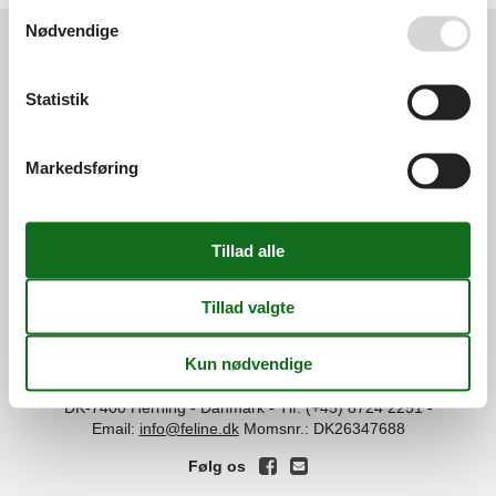
Se også vores
Persondatapolitik
Nødvendige
Services
Statistik
Gavekort
Tilbudsmail
Information
Persondatapolitik
Cookies
FAQ
Markedsføring
Om os
Kontakt
Om os
Din tryghed
©
Feline Holidays
-
Feline Holidays A/S
-
Nygade 8B, 2.th -
DK-7400
Herning
-
Danmark -
Tlf:
(+45) 8724 2251
-
Email:
info@feline.dk
Momsnr.: DK26347688
Følg os