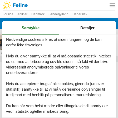
Forside
Artikler
Danmark
Sønderjylland
Haderslev
Vikær Strand
Samtykke
Detaljer
sommerhus diernæs strand
Nødvendige cookies sikrer, at siden fungerer, og de kan
derfor ikke fravælges.
Om
Vikær Strand
Hvis du giver samtykke til, at vi må opsamle statistik, hjælper
du os med at forbedre og udvikle siden. I så fald vil der blive
Artikeltyper
videresendt anonymiserede oplysninger til vores
underleverandører.
Alle
Inspiration
Hvis du accepterer brug af alle cookies, giver du (ud over
Geografier
statistik) samtykke til, at vi må videresende oplysninger til
tredjepart med henblik på personaliseret markedsføring.
Alle
Danmark
Sønderjylland
Du kan når som helst ændre eller tilbagekalde dit samtykke
Haderslev
vedr. statistik og/eller markedsføring.
Vikær Strand