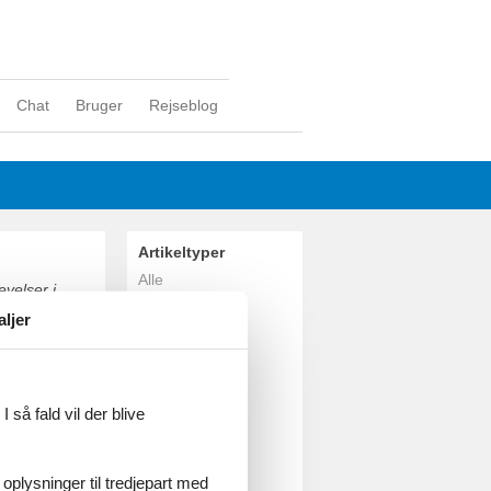
Chat
Bruger
Rejseblog
Artikeltyper
Alle
velser i
Sommerhus
d Nissum
aljer
Geografier
Alle
Danmark
Vesterhavet
 så fald vil der blive
Thy
Helligsø
Draget
 oplysninger til tredjepart med