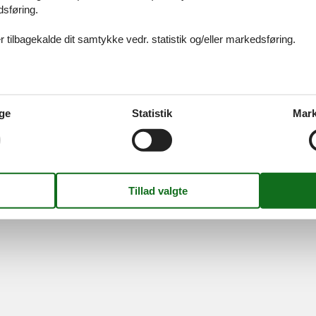
dsføring.
 tilbagekalde dit samtykke vedr. statistik og/eller markedsføring.
ices
Information
Om os
Din try
kort
Persondatapolitik
Kontakt
smail
Cookies
Om os
FAQ
ge
Statistik
Mark
idays A/S
-
Nygade 8B, 2.th -
DK-7400
Herning
-
Danmark -
Tlf:
(+45) 8
Momsnr.: DK26347688
Følg os