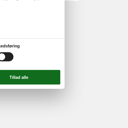
ghed
edsføring
724 2251
-
Email:
info@feline.dk