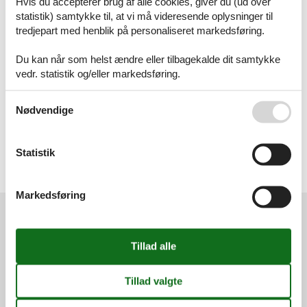
Hvis du accepterer brug af alle cookies, giver du (ud over
Sommerhus
statistik) samtykke til, at vi må videresende oplysninger til
tredjepart med henblik på personaliseret markedsføring.
Geografier
Alle
Du kan når som helst ændre eller tilbagekalde dit samtykke
Tyskland
vedr. statistik og/eller markedsføring.
Bayern
Allgäu
Bayerischer Wald
Se også vores
Persondatapolitik
Nødvendige
Mittelfranken
Niederbayern
Oberbayern
Statistik
Oberfranken
Oberpfalz
Unterfranken
Markedsføring
Services
Gavekort
Tilbudsmail
Information
Persondatapolitik
Cookies
FAQ
Om os