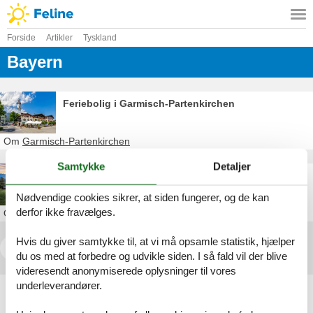
Forside
Artikler
Tyskland
Bayern
Feriebolig i Garmisch-Partenkirchen
Om
Garmisch-Partenkirchen
Samtykke
Detaljer
Feriebolig i Bayern
Nødvendige cookies sikrer, at siden fungerer, og de kan
derfor ikke fravælges.
Om
Bayern
Hvis du giver samtykke til, at vi må opsamle statistik, hjælper
<<
<
1
2
du os med at forbedre og udvikle siden. I så fald vil der blive
videresendt anonymiserede oplysninger til vores
underleverandører.
Artikeltyper
Alle