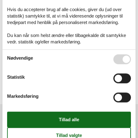
Sommerhus
Inspiration
Hvis du accepterer brug af alle cookies, giver du (ud over
statistik) samtykke til, at vi må videresende oplysninger til
Geografier
tredjepart med henblik på personaliseret markedsføring.
Alle
Sverige
Du kan når som helst ændre eller tilbagekalde dit samtykke
Blekinge
vedr. statistik og/eller markedsføring.
Dalarna
Gotland
Se også vores
Persondatapolitik
Halland
Nødvendige
Skåne
Småland
Stockholm
Statistik
Sydsverige
Vimmerby
Vänern
Markedsføring
Vättern
Services
Gavekort
Tilbudsmail