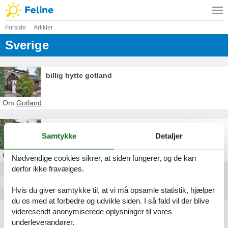
Forside
Artikler
Sverige
billig hytte gotland
Om
Gotland
billig ferie på gotland
Samtykke
Detaljer
Om
Gotland
Nødvendige cookies sikrer, at siden fungerer, og de kan
derfor ikke fravælges.
<<
<
1
2
3
Hvis du giver samtykke til, at vi må opsamle statistik, hjælper
du os med at forbedre og udvikle siden. I så fald vil der blive
Artikeltyper
videresendt anonymiserede oplysninger til vores
underleverandører.
Alle