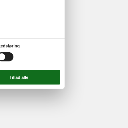
ghed
724 2251
-
Email:
info@feline.dk
edsføring