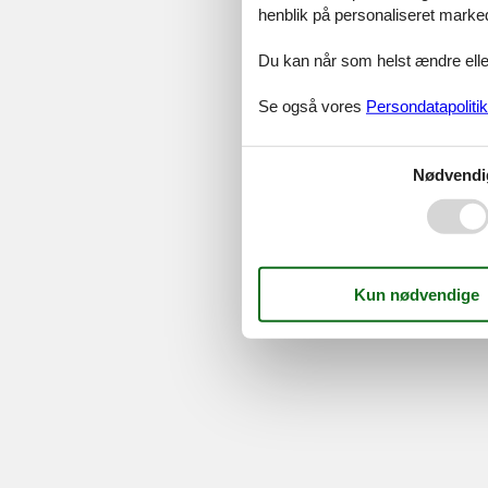
Serv
henblik på personaliseret marke
Gave
Tilbud
Du kan når som helst ændre eller
Se også vores
Persondatapolitik
©
Feline Holidays
-
Feline Hol
Nødvendi