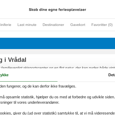
iniferie
Last minute
Destinationer
Gavekort
Favoritter (
0
)
g i Vrådal
t familievenligt skisportscenter og en flot natur, der kan nydes både vin
rige beliggenhed ved søerne Nisser og Vråvatn gør området til et eld
ykke
Det
 lystfiskere og de, som blot nyder en tur på vandet – med eller uden m
r desuden mange skønne vandre- og cykelruter.
den fungerer, og de kan derfor ikke fravælges.
 må opsamle statistik, hjælper du os med at forbedre og udvikle siden. I
ninger til vores underleverandører.
ookies, giver du (ud over statistik) samtykke til, at vi må videresende