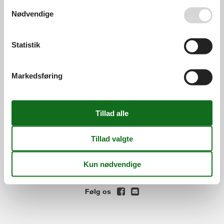
Se også vores
Persondatapolitik
Nødvendige
Services
Gavekort
Tilbudsmail
Information
Statistik
Persondatapolitik
Cookies
FAQ
Om os
Markedsføring
Kontakt
Om os
Din tryghed
©
Feline Holidays
-
Feline Holidays A/S
-
Nygade 8B, 2.th -
DK-7400
Herning
-
Danmark -
Tlf:
(+45) 8724 2251
-
Email:
info@feline.dk
Momsnr.: DK26347688
Følg os