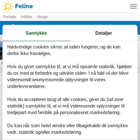
Forside
Artikler
Norge
Vrådal
Samtykke
Detaljer
Feriebolig i Vrådal
Nødvendige cookies sikrer, at siden fungerer, og de kan
derfor ikke fravælges.
Om
Vrådal
Hvis du giver samtykke til, at vi må opsamle statistik, hjælper
du os med at forbedre og udvikle siden. I så fald vil der blive
Artikeltyper
videresendt anonymiserede oplysninger til vores
underleverandører.
Alle
Sommerhus
Hvis du accepterer brug af alle cookies, giver du (ud over
Geografier
statistik) samtykke til, at vi må videresende oplysninger til
tredjepart med henblik på personaliseret markedsføring.
Alle
Norge
Vrådal
Du kan når som helst ændre eller tilbagekalde dit samtykke
vedr. statistik og/eller markedsføring.