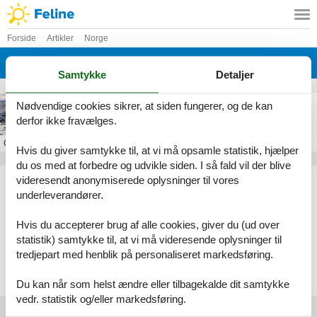
Forside
Artikler
Norge
Geilo
Samtykke
Detaljer
Feriebolig i Geilo
Nødvendige cookies sikrer, at siden fungerer, og de kan
derfor ikke fravælges.
Om
Geilo
Hvis du giver samtykke til, at vi må opsamle statistik, hjælper
du os med at forbedre og udvikle siden. I så fald vil der blive
Artikeltyper
videresendt anonymiserede oplysninger til vores
underleverandører.
Alle
Sommerhus
Hvis du accepterer brug af alle cookies, giver du (ud over
Geografier
statistik) samtykke til, at vi må videresende oplysninger til
tredjepart med henblik på personaliseret markedsføring.
Alle
Norge
Geilo
Du kan når som helst ændre eller tilbagekalde dit samtykke
vedr. statistik og/eller markedsføring.