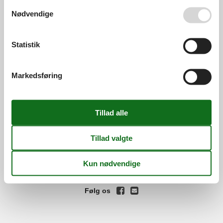
Se også vores
Persondatapolitik
Nødvendige
Services
Gavekort
Tilbudsmail
Information
Statistik
Persondatapolitik
Cookies
FAQ
Om os
Markedsføring
Kontakt
Om os
Din tryghed
©
Feline Holidays
-
Feline Holidays A/S
-
Nygade 8B, 2.th -
DK-7400
Herning
-
Danmark -
Tlf:
(+45) 8724 2251
-
Email:
info@feline.dk
Momsnr.: DK26347688
Følg os