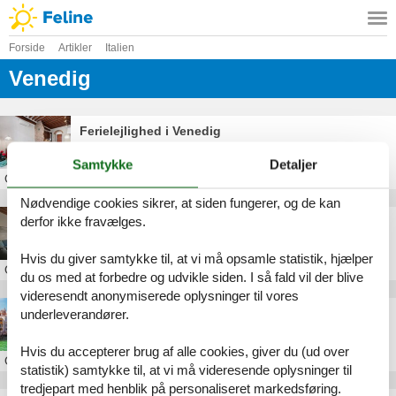
Forside
Artikler
Italien
Venedig
Ferielejlighed i Venedig
Samtykke
Detaljer
Om
Venedig
Nødvendige cookies sikrer, at siden fungerer, og de kan
derfor ikke fravælges.
Feriebolig ved Venedig
Hvis du giver samtykke til, at vi må opsamle statistik, hjælper
Om
Venedig
du os med at forbedre og udvikle siden. I så fald vil der blive
videresendt anonymiserede oplysninger til vores
Feriebolig i Venedig
underleverandører.
Hvis du accepterer brug af alle cookies, giver du (ud over
Om
Venedig
statistik) samtykke til, at vi må videresende oplysninger til
tredjepart med henblik på personaliseret markedsføring.