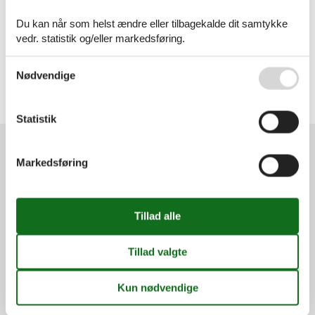
Artikeltyper
Du kan når som helst ændre eller tilbagekalde dit samtykke
Alle
vedr. statistik og/eller markedsføring.
Sommerhus
Geografier
Se også vores
Persondatapolitik
Nødvendige
Alle
Italien
Venedig
Statistik
Markedsføring
Services
Gavekort
Tilbudsmail
Information
Persondatapolitik
Cookies
FAQ
Om os
Kontakt
Om os
Din tryghed