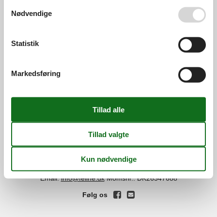
Se også vores
Persondatapolitik
Nødvendige
Services
Gavekort
Tilbudsmail
Statistik
Information
Persondatapolitik
Cookies
FAQ
Markedsføring
Om os
Kontakt
Om os
Din tryghed
©
Feline Holidays
-
Feline Holidays A/S
-
Nygade 8B, 2.th -
DK-7400
Herning
-
Danmark -
Tlf:
(+45) 8724 2251
-
Email:
info@feline.dk
Momsnr.: DK26347688
Følg os