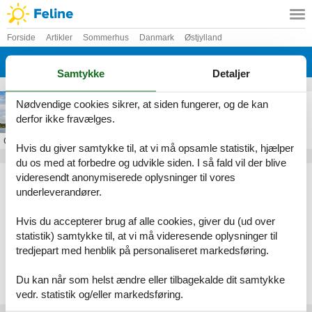
Forside
Artikler
Sommerhus
Danmark
Østjylland
Mariager Fjord
Samtykke
Detaljer
Sommerhus ved Mariager Fjord
Nødvendige cookies sikrer, at siden fungerer, og de kan
derfor ikke fravælges.
Om
Mariager Fjord
Hvis du giver samtykke til, at vi må opsamle statistik, hjælper
du os med at forbedre og udvikle siden. I så fald vil der blive
Artikeltyper
videresendt anonymiserede oplysninger til vores
underleverandører.
Alle
Sommerhus
Hvis du accepterer brug af alle cookies, giver du (ud over
Geografier
statistik) samtykke til, at vi må videresende oplysninger til
tredjepart med henblik på personaliseret markedsføring.
Alle
Danmark
Østjylland
Du kan når som helst ændre eller tilbagekalde dit samtykke
Mariager Fjord
vedr. statistik og/eller markedsføring.