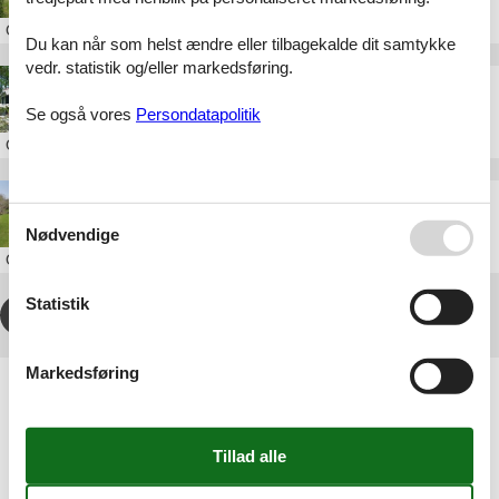
Om
Øster Hurup
Du kan når som helst ændre eller tilbagekalde dit samtykke
vedr. statistik og/eller markedsføring.
Sommerhus Øster Hurup privat til leje
Se også vores
Persondatapolitik
Om
Øster Hurup
Privat udlejning af sommerhus Øster Hurup
Nødvendige
Om
Øster Hurup
Statistik
1
2
3
4
...
>
>>
Markedsføring
Artikeltyper
Alle
Sommerhus
Geografier
Alle