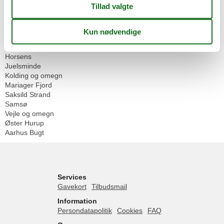
Danmark
Østjylland
Fredericia og omegn
Følle Strand
Himmerland
Horsens
Juelsminde
Kolding og omegn
Mariager Fjord
Saksild Strand
Samsø
Vejle og omegn
Øster Hurup
Aarhus Bugt
Services
Gavekort
Tilbudsmail
Information
Persondatapolitik
Cookies
FAQ