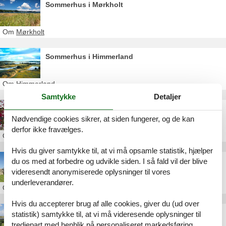
Sommerhus i Mørkholt
Om
Mørkholt
Sommerhus i Himmerland
Om
Himmerland
Samtykke
Detaljer
Sommerhus Øster Hurup privat udlejning
Nødvendige cookies sikrer, at siden fungerer, og de kan
derfor ikke fravælges.
Om
Øster Hurup
Hvis du giver samtykke til, at vi må opsamle statistik, hjælper
Sommerhus udlejes i Øster Hurup
du os med at forbedre og udvikle siden. I så fald vil der blive
videresendt anonymiserede oplysninger til vores
underleverandører.
Om
Øster Hurup
Hvis du accepterer brug af alle cookies, giver du (ud over
Sommerhusudlejning Øster Hurup
statistik) samtykke til, at vi må videresende oplysninger til
tredjepart med henblik på personaliseret markedsføring.