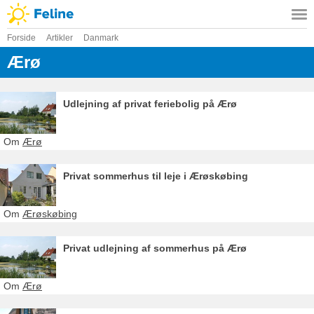
Forside
Artikler
Danmark
Ærø
Udlejning af privat feriebolig på Ærø
Om
Ærø
Privat sommerhus til leje i Ærøskøbing
Om
Ærøskøbing
Privat udlejning af sommerhus på Ærø
Om
Ærø