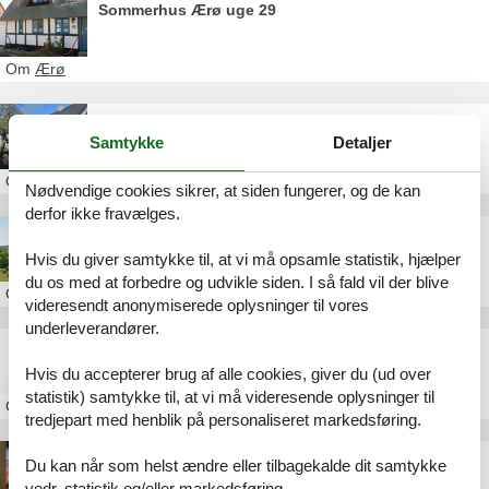
Sommerhus Ærø uge 29
Om
Ærø
Sommerhus uge 28 Ærø
Samtykke
Detaljer
Om
Ærø
Nødvendige cookies sikrer, at siden fungerer, og de kan
derfor ikke fravælges.
Sommerhus Ærø uge 30
Hvis du giver samtykke til, at vi må opsamle statistik, hjælper
du os med at forbedre og udvikle siden. I så fald vil der blive
Om
Ærø
videresendt anonymiserede oplysninger til vores
underleverandører.
Langtidsleje sommerhus Ærø
Hvis du accepterer brug af alle cookies, giver du (ud over
statistik) samtykke til, at vi må videresende oplysninger til
Om
Ærø
tredjepart med henblik på personaliseret markedsføring.
Sommerhus i Ærøskøbing
Du kan når som helst ændre eller tilbagekalde dit samtykke
vedr. statistik og/eller markedsføring.