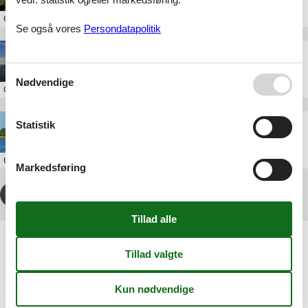
Om
Ærøskøbing
Se også vores
Persondatapolitik
Sommerhus i Søby
Nødvendige
Om
Søby
Sommerhus i Marstal
Statistik
Om
Marstal
Markedsføring
1
2
3
>
>>
Artikeltyper
Alle
Sommerhus
Inspiration
Geografier