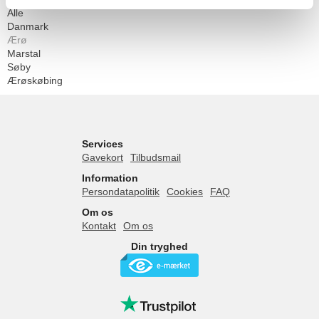
Alle
Danmark
Ærø
Marstal
Søby
Ærøskøbing
Services
Gavekort
Tilbudsmail
Information
Persondatapolitik
Cookies
FAQ
Om os
Kontakt
Om os
Din tryghed