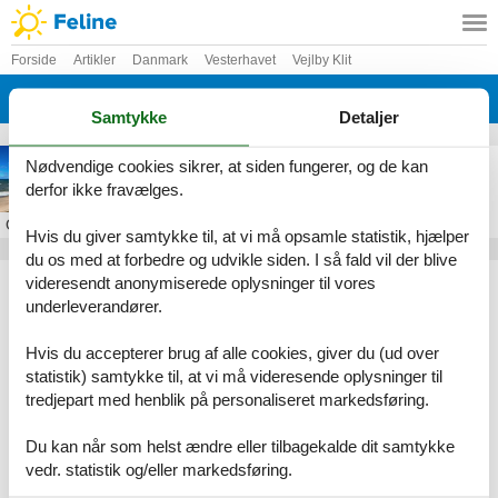
Forside
Artikler
Danmark
Vesterhavet
Vejlby Klit
Ferring
Samtykke
Detaljer
Sommerhus i Ferring
Nødvendige cookies sikrer, at siden fungerer, og de kan
derfor ikke fravælges.
Om
Ferring
Hvis du giver samtykke til, at vi må opsamle statistik, hjælper
du os med at forbedre og udvikle siden. I så fald vil der blive
Artikeltyper
videresendt anonymiserede oplysninger til vores
underleverandører.
Alle
Sommerhus
Hvis du accepterer brug af alle cookies, giver du (ud over
Geografier
statistik) samtykke til, at vi må videresende oplysninger til
tredjepart med henblik på personaliseret markedsføring.
Alle
Danmark
Vesterhavet
Du kan når som helst ændre eller tilbagekalde dit samtykke
Vejlby Klit
vedr. statistik og/eller markedsføring.
Ferring