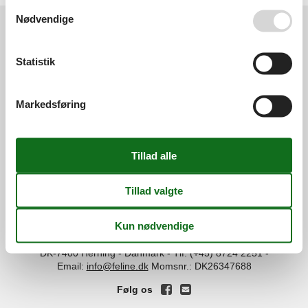
Se også vores
Persondatapolitik
Nødvendige
Services
Statistik
Gavekort
Tilbudsmail
Information
Persondatapolitik
Cookies
FAQ
Markedsføring
Om os
Kontakt
Om os
Din tryghed
©
Feline Holidays
-
Feline Holidays A/S
-
Nygade 8B, 2.th -
DK-7400
Herning
-
Danmark -
Tlf:
(+45) 8724 2251
-
Email:
info@feline.dk
Momsnr.: DK26347688
Følg os