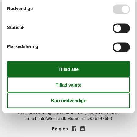
Se også vores
Persondatapolitik
Nødvendige
Services
Statistik
Gavekort
Tilbudsmail
Information
Persondatapolitik
Cookies
FAQ
Markedsføring
Om os
Kontakt
Om os
Din tryghed
©
Feline Holidays
-
Feline Holidays A/S
-
Nygade 8B, 2.th -
DK-7400
Herning
-
Danmark -
Tlf:
(+45) 8724 2251
-
Email:
info@feline.dk
Momsnr.: DK26347688
Følg os