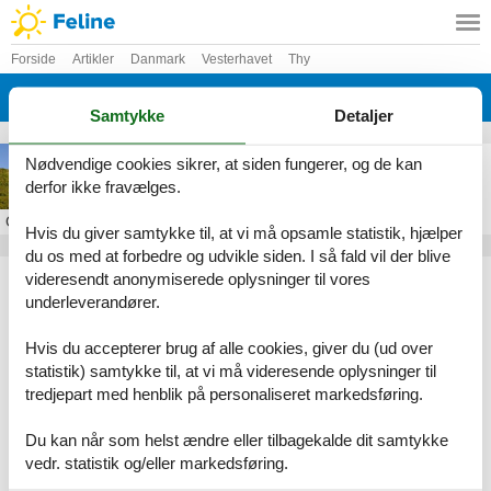
Forside
Artikler
Danmark
Vesterhavet
Thy
Hanstholm
Samtykke
Detaljer
Sommerhus i Hanstholm
Nødvendige cookies sikrer, at siden fungerer, og de kan
derfor ikke fravælges.
Om
Hanstholm
Hvis du giver samtykke til, at vi må opsamle statistik, hjælper
du os med at forbedre og udvikle siden. I så fald vil der blive
Artikeltyper
videresendt anonymiserede oplysninger til vores
underleverandører.
Alle
Sommerhus
Hvis du accepterer brug af alle cookies, giver du (ud over
Geografier
statistik) samtykke til, at vi må videresende oplysninger til
tredjepart med henblik på personaliseret markedsføring.
Alle
Danmark
Vesterhavet
Du kan når som helst ændre eller tilbagekalde dit samtykke
Thy
vedr. statistik og/eller markedsføring.
Hanstholm