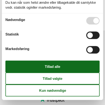
Geografier
Du kan når som helst ændre eller tilbagekalde dit samtykke
vedr. statistik og/eller markedsføring.
Alle
Danmark
Vesterhavet
Se også vores
Persondatapolitik
Nødvendige
Hvide Sande
Nr. Lyngvig
Statistik
Services
Markedsføring
Gavekort
Tilbudsmail
Information
Persondatapolitik
Cookies
FAQ
Om os
Kontakt
Om os
Din tryghed