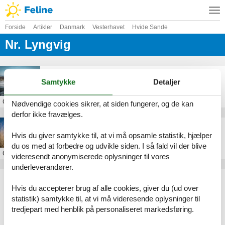
Forside
Artikler
Danmark
Vesterhavet
Hvide Sande
Nr. Lyngvig
Lyngvig Fyr
Samtykke
Detaljer
Om
Nr. Lyngvig
Nødvendige cookies sikrer, at siden fungerer, og de kan
derfor ikke fravælges.
Sommerhus i Nr. Lyngvig
Hvis du giver samtykke til, at vi må opsamle statistik, hjælper
du os med at forbedre og udvikle siden. I så fald vil der blive
Om
Nr. Lyngvig
videresendt anonymiserede oplysninger til vores
underleverandører.
Artikeltyper
Hvis du accepterer brug af alle cookies, giver du (ud over
Alle
statistik) samtykke til, at vi må videresende oplysninger til
Sommerhus
tredjepart med henblik på personaliseret markedsføring.
Attraktion