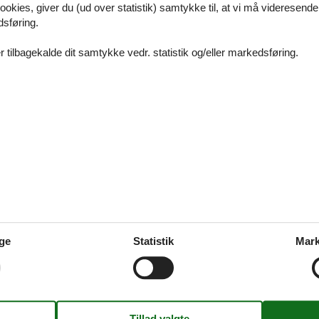
ookies, giver du (ud over statistik) samtykke til, at vi må videresende
uforglemmeligt ophold sammen med familie eller venner i et sommerhus
dsføring.
an så let som ingenting finde det helt rigtige sommerhus hos Feline.
 tilbagekalde dit samtykke vedr. statistik og/eller markedsføring.
us Nørre Nebel Skovvang
rre Nebel Skovvang er den perfekte ramme om et dejligt ophold sa
er.
s Nørre Nebel Højsvej
ge
Statistik
Mark
rre Nebel Højsvej er den fuldendte ramme om et afslappende ophol
 venner.