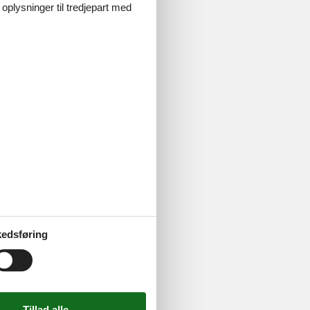
 oplysninger til tredjepart med
 Nørre Nebel
mmen med
edsføring
d sammen