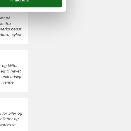
Tæt på
em fra
marks bedst
ture, cykel-
og klitter,
ed til havet.
 unik udsigt
og Henne
for biler og
toiletter og
randen er