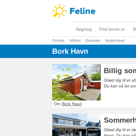
Søgning
Find emne nr.
M
Forside
Artikler
Danmark
Vesterhavet
Bork Havn
Billig s
Glæd dig til et 
Du kan så let so
Om
Bork Havn
Sommerhu
Glæd dig til et 
Havn. Du kan så 