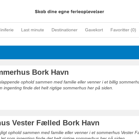
iniferie
Last minute
Destinationer
Gavekort
Favoritter (
0
)
ommerhus Bork Havn
afslappende ophold sammen med familie eller venner i et billig sommer
m ingenting finde det helt rigtige sommerhus her på siden.
s Vester Fælled Bork Havn
dejligt ophold sammen med familie eller venner i et sommerhus Vester F
let som ingenting finde det helt rigtige sommerhus her på siden.