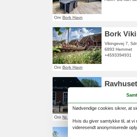
Om
Bork Havn
Bork Vik
Vikingevej 7, Sdr
6893
Hemmet
+4593394931
Om
Bork Havn
Ravhuset
Vesterkærvej 10
Samt
6830
Nørre Neb
+45 31 14 84 25
Nødvendige cookies sikrer, at si
Om
Nr. Nebel
Hvis du giver samtykke til, at vi
videresendt anonymiserede oplys
Sommerh