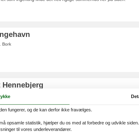
ingehavn
. Bork
 Hennebjerg
ykke
Det
el
den fungerer, og de kan derfor ikke fravælges.
 må opsamle statistik, hjælper du os med at forbedre og udvikle siden. I
ninger til vores underleverandører.
us Nørre Nebel Søndervang