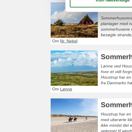
Sommerhu
Sommerhusområdet
plantager med nå
sommerhusene ne
besøgte strande,
og vandreture.
Om
Nr. Nebel
Sommerh
Lønne ved Houstr
hvor et vidt forg
Houstrup har en 
fra Danmarks høj
Strand.
Om
Lønne
Sommerh
Houstrup har en 
med uberørte klitt
ikke mindst det 
velegnet til wind