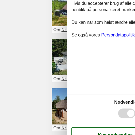
Hvis du accepterer brug af alle c
Glæd dig til et 
henblik på personaliseret marke
Søndervang. Du k
Du kan når som helst ændre eller
Om
Nr. Nebel
Se også vores
Persondatapolitik
Sommerh
Et sommerhus Nø
familie eller venn
Om
Nr. Nebel
Sommerhu
Nødvendi
Et sommerhus Nø
med familie eller
Om
Nr. Nebel