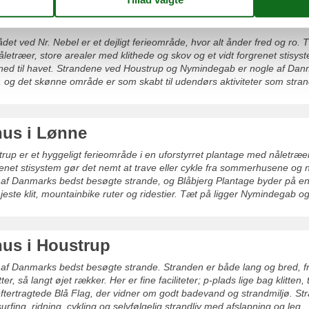
s i Nr. Nebel
 ved Nr. Nebel er et dejligt ferieområde, hvor alt ånder fred og ro. 
letræer, store arealer med klithede og skov og et vidt forgrenet stisyst
d til havet. Strandene ved Houstrup og Nymindegab er nogle af Dan
 og det skønne område er som skabt til udendørs aktiviteter som strand
us i Lønne
up er et hyggeligt ferieområde i en uforstyrret plantage med nåletræer 
renet stisystem gør det nemt at trave eller cykle fra sommerhusene og n
af Danmarks bedst besøgte strande, og Blåbjerg Plantage byder på en
este klit, mountainbike ruter og ridestier. Tæt på ligger Nymindegab 
us i Houstrup
af Danmarks bedst besøgte strande. Stranden er både lang og bred, fri 
er, så langt øjet rækker. Her er fine faciliteter; p-plads lige bag klitten, 
eftertragtede Blå Flag, der vidner om godt badevand og strandmiljø. St
surfing, ridning, cykling og selvfølgelig strandliv med afslapning og leg.