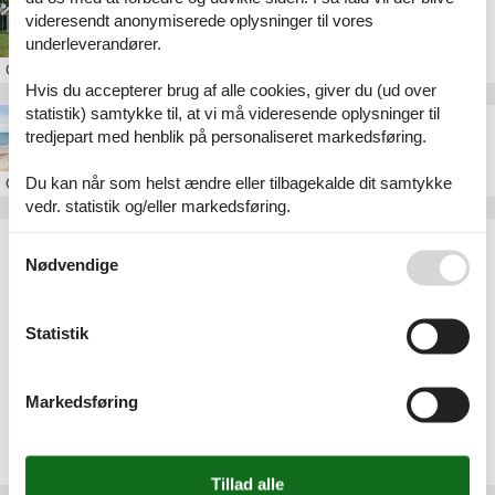
Sommerhus Fiskervej Mommark
videresendt anonymiserede oplysninger til vores
underleverandører.
Om
Mommark
Hvis du accepterer brug af alle cookies, giver du (ud over
statistik) samtykke til, at vi må videresende oplysninger til
Sommerhus i Mommark
tredjepart med henblik på personaliseret markedsføring.
Du kan når som helst ændre eller tilbagekalde dit samtykke
Om
Mommark
vedr. statistik og/eller markedsføring.
Artikeltyper
Se også vores
Persondatapolitik
Nødvendige
Alle
Sommerhus
Inspiration
Statistik
Geografier
Alle
Markedsføring
Danmark
Sønderjylland
Als
Mommark