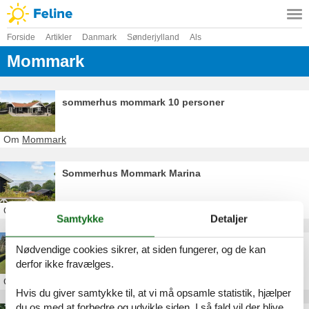
Forside
Artikler
Danmark
Sønderjylland
Als
Mommark
sommerhus mommark 10 personer
Om
Mommark
Sommerhus Mommark Marina
Om
Mommark
Samtykke
Detaljer
Sommerhus Mommark havn
Nødvendige cookies sikrer, at siden fungerer, og de kan
derfor ikke fravælges.
Om
Mommark
Hvis du giver samtykke til, at vi må opsamle statistik, hjælper
du os med at forbedre og udvikle siden. I så fald vil der blive