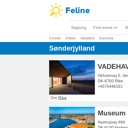
Søgning
Find emne nr.
M
Forside
Artikler
Attraktion
Danmark
Sønderjylland
VADEHA
Okholmvej 5, Ve
DK-6760
Ribe
+4575446161
Om
Ribe
Museum S
Aastrupvej 48A
DK-6100
Haders