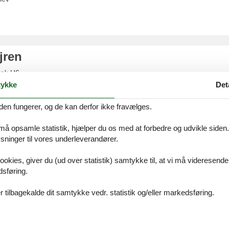
jren
rak H6
rg
ykke
Det
den fungerer, og de kan derfor ikke fravælges.
 må opsamle statistik, hjælper du os med at forbedre og udvikle siden. I
ærgen Bitten
ninger til vores underleverandører.
ookies, giver du (ud over statistik) samtykke til, at vi må videresende
rg
dsføring.
 tilbagekalde dit samtykke vedr. statistik og/eller markedsføring.
 Dorotheas Badstue