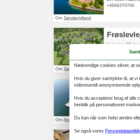
+4565370700
Om
Sønderjylland
Frøslevle
Lejrvejen 83, ba
DK-6330
Padbo
Samt
+45 30806330
Nødvendige cookies sikrer, at si
Om
Sønderjylland
Hvis du giver samtykke til, at vi
Nordalsf
videresendt anonymiserede oplys
Færgevej 70
Hvis du accepterer brug af alle c
DK-6430
Nordbo
henblik på personaliseret marke
+4520331507
Du kan når som helst ændre eller
Om
Als
Se også vores
Persondatapolitik
Dronning