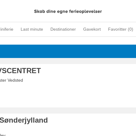
iniferie
Last minute
Destinationer
Gavekort
Favoritter (
0
)
VSCENTRET
ster Vedsted
ønderjylland
lev