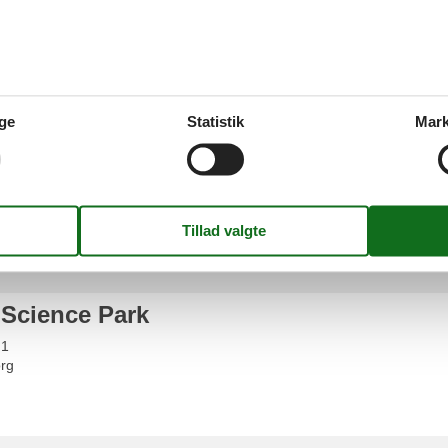
6
ge
Statistik
Mark
g Egnsmuseum
museum, Pederstræde 4
 Science Park
 1
rg