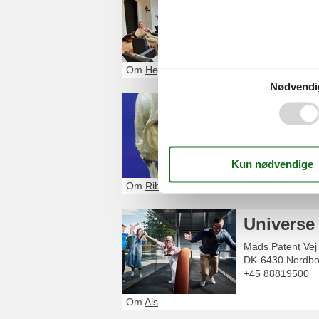
Hospitalsgade 1
6000
Kolding
75500150
Om
Hejlsminde
Nødvendi
Brammin
Bramming Egns
6740
Bramming
75 15 29 28
Om
Ribe
Universe
Mads Patent Vej
DK-6430
Nordbo
+45 88819500
Om
Als