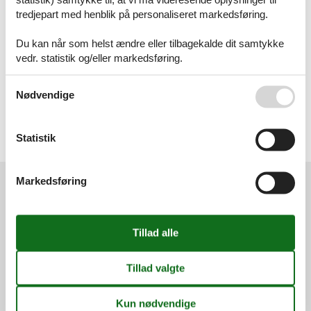
Artikeltyper
tredjepart med henblik på personaliseret markedsføring.
Alle
Sommerhus
Du kan når som helst ændre eller tilbagekalde dit samtykke
Inspiration
vedr. statistik og/eller markedsføring.
Geografier
Se også vores
Persondatapolitik
Nødvendige
Alle
Danmark
Sjælland
Stevns
Statistik
Rødvig
Markedsføring
Services
Gavekort
Tilbudsmail
Information
Persondatapolitik
Cookies
FAQ
Om os
Kontakt
Om os
Din tryghed