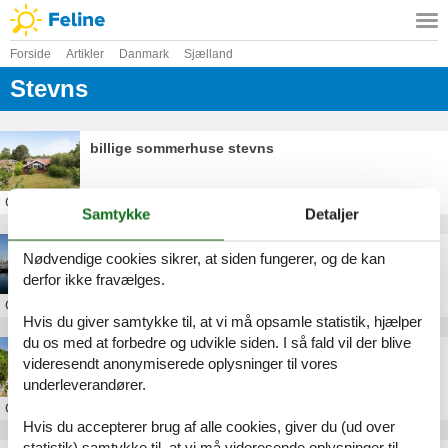
Forside
Artikler
Danmark
Sjælland
Stevns
billige sommerhuse stevns
Om
Stevns
Samtykke
Detaljer
Sommerhus i Rødvig
Nødvendige cookies sikrer, at siden fungerer, og de kan
derfor ikke fravælges.
Om
Rødvig
Hvis du giver samtykke til, at vi må opsamle statistik, hjælper
du os med at forbedre og udvikle siden. I så fald vil der blive
Sommerhus i Stevns
videresendt anonymiserede oplysninger til vores
underleverandører.
Om
Stevns
Hvis du accepterer brug af alle cookies, giver du (ud over
statistik) samtykke til, at vi må videresende oplysninger til