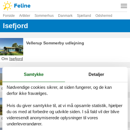
Forside
Artikler
Sommerhus
Danmark
Sjælland
Odsherred
Isefjord
Vellerup Sommerby udlejning
Om
Isefjord
Privat sommerhusudlejning Jægerspris
Samtykke
Detaljer
Nødvendige cookies sikrer, at siden fungerer, og de kan
Om
Isefjord
derfor ikke fravælges.
Leje af privat sommerhus Orø
Hvis du giver samtykke til, at vi må opsamle statistik, hjælper
du os med at forbedre og udvikle siden. I så fald vil der blive
videresendt anonymiserede oplysninger til vores
Om
Isefjord
underleverandører.