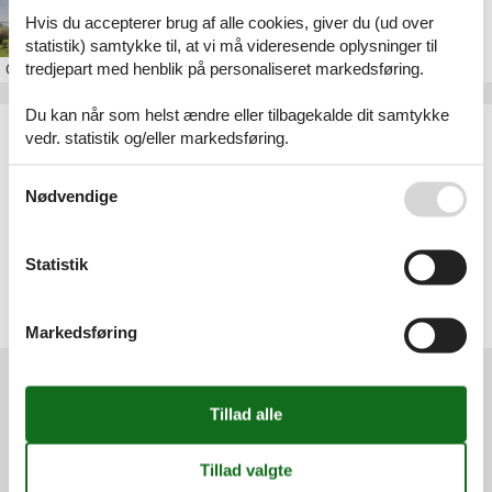
Sommerhus ved Isefjord
Hvis du accepterer brug af alle cookies, giver du (ud over
statistik) samtykke til, at vi må videresende oplysninger til
tredjepart med henblik på personaliseret markedsføring.
Om
Isefjord
Du kan når som helst ændre eller tilbagekalde dit samtykke
Artikeltyper
vedr. statistik og/eller markedsføring.
Alle
Sommerhus
Se også vores
Persondatapolitik
Nødvendige
Geografier
Alle
Statistik
Danmark
Sjælland
Odsherred
Isefjord
Markedsføring
Services
Gavekort
Tilbudsmail
Information