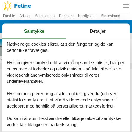
Forside
Artikler
Sommerhus
Danmark
Nordjylland
Slettestrand
Kollerup
Samtykke
Detaljer
Sommerhus i Kollerup
Nødvendige cookies sikrer, at siden fungerer, og de kan
derfor ikke fravælges.
Om
Kollerup
Hvis du giver samtykke til, at vi må opsamle statistik, hjælper
du os med at forbedre og udvikle siden. I så fald vil der blive
Artikeltyper
videresendt anonymiserede oplysninger til vores
underleverandører.
Alle
Sommerhus
Hvis du accepterer brug af alle cookies, giver du (ud over
Geografier
statistik) samtykke til, at vi må videresende oplysninger til
tredjepart med henblik på personaliseret markedsføring.
Alle
Danmark
Nordjylland
Du kan når som helst ændre eller tilbagekalde dit samtykke
Slettestrand
vedr. statistik og/eller markedsføring.
Kollerup