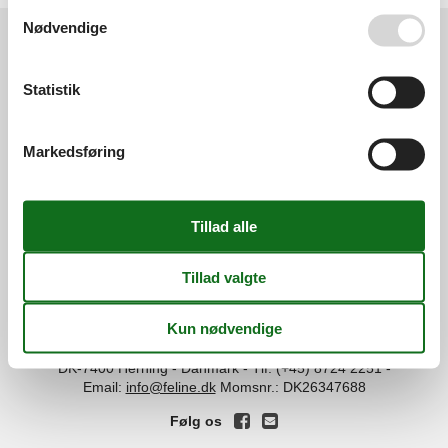
Se også vores
Persondatapolitik
Nødvendige
Services
Statistik
Gavekort
Tilbudsmail
Information
Persondatapolitik
Cookies
FAQ
Markedsføring
Om os
Kontakt
Om os
Din tryghed
©
Feline Holidays
-
Feline Holidays A/S
-
Nygade 8B, 2.th -
DK-7400
Herning
-
Danmark -
Tlf:
(+45) 8724 2251
-
Email:
info@feline.dk
Momsnr.: DK26347688
Følg os