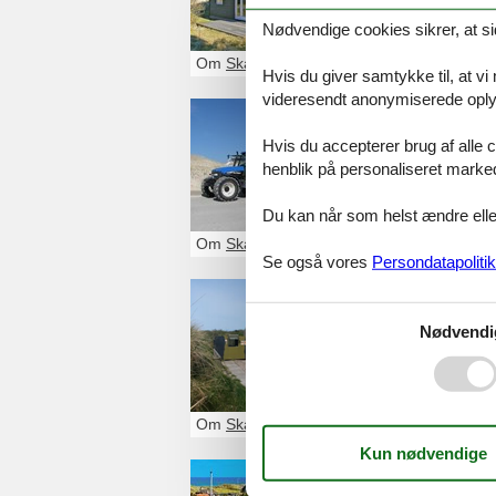
Nødvendige cookies sikrer, at si
Om
Skagen
Hvis du giver samtykke til, at vi
videresendt anonymiserede oplys
5 seværd
Hvis du accepterer brug af alle c
En ferie i Skage
henblik på personaliseret marke
attraktioner du i
Du kan når som helst ændre eller
Om
Skagen
Se også vores
Persondatapolitik
Skagen 
Nødvendi
Fyrvej 59
9990
Skagen
98 44 40 40
Om
Skagen
Sommerh