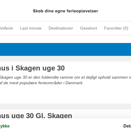
iniferie
Last minute
Destinationer
Gavekort
Favoritter (
0
)
s i Skagen uge 30
Skagen uge 30 er den fuldendte ramme om et dejligt ophold sammen m
t af de mest populære ferieområder i Danmark.
s uge 30 Gl. Skagen
e 30 Gl. Skagen er den fuldendte ramme om et uforglemmeligt opho
ykke
Det
r venner i et af de mest efterspurgte ferieområder i Danmark.