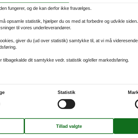
den fungerer, og de kan derfor ikke fravælges.
 må opsamle statistik, hjælper du os med at forbedre og udvikle siden. I
ninger til vores underleverandører.
igheder i Skagen og omegn du må opl
ookies, giver du (ud over statistik) samtykke til, at vi må videresende
n er på alle måder en ferie på toppen af det hele. Se hvilke seværdighe
dsføring.
kke må gå glip af.
 tilbagekalde dit samtykke vedr. statistik og/eller markedsføring.
Bunkermuseum
ge
Statistik
Mark
us i Skagen