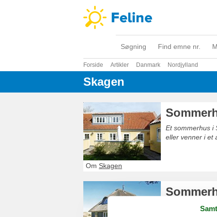
Søgning
Find emne nr.
M
Forside
Artikler
Danmark
Nordjylland
Skagen
Sommerhu
Et sommerhus i 
eller venner i e
Om
Skagen
Sommerhu
Et sommerhus ug
Samt
med familie elle