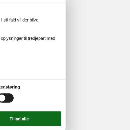
 så fald vil der blive
eve
 oplysninger til tredjepart med
der og
edsføring