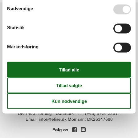
Se også vores
Persondatapolitik
Nødvendige
Services
Statistik
Gavekort
Tilbudsmail
Information
Persondatapolitik
Cookies
FAQ
Markedsføring
Om os
Kontakt
Om os
Din tryghed
©
Feline Holidays
-
Feline Holidays A/S
-
Nygade 8B, 2.th -
DK-7400
Herning
-
Danmark -
Tlf:
(+45) 8724 2251
-
Email:
info@feline.dk
Momsnr.: DK26347688
Følg os