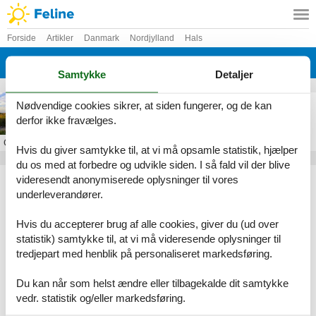
Forside
Artikler
Danmark
Nordjylland
Hals
Hou
Samtykke
Detaljer
Sommerhus i Hou
Nødvendige cookies sikrer, at siden fungerer, og de kan
derfor ikke fravælges.
Om
Hou
Hvis du giver samtykke til, at vi må opsamle statistik, hjælper
du os med at forbedre og udvikle siden. I så fald vil der blive
Artikeltyper
videresendt anonymiserede oplysninger til vores
underleverandører.
Alle
Sommerhus
Hvis du accepterer brug af alle cookies, giver du (ud over
Geografier
statistik) samtykke til, at vi må videresende oplysninger til
tredjepart med henblik på personaliseret markedsføring.
Alle
Danmark
Nordjylland
Du kan når som helst ændre eller tilbagekalde dit samtykke
Hals
vedr. statistik og/eller markedsføring.
Hou