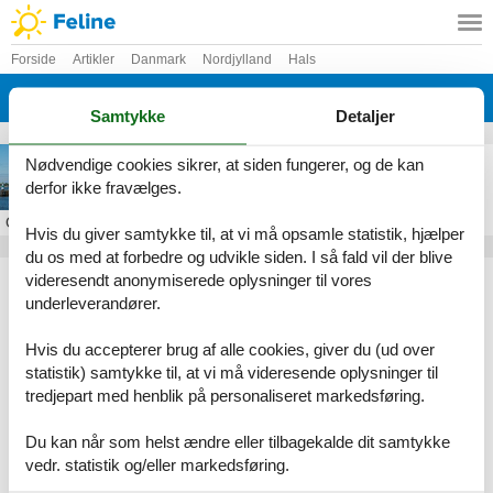
Forside
Artikler
Danmark
Nordjylland
Hals
Bisnap
Samtykke
Detaljer
Sommerhus i Bisnap
Nødvendige cookies sikrer, at siden fungerer, og de kan
derfor ikke fravælges.
Om
Bisnap
Hvis du giver samtykke til, at vi må opsamle statistik, hjælper
du os med at forbedre og udvikle siden. I så fald vil der blive
Artikeltyper
videresendt anonymiserede oplysninger til vores
underleverandører.
Alle
Sommerhus
Hvis du accepterer brug af alle cookies, giver du (ud over
Geografier
statistik) samtykke til, at vi må videresende oplysninger til
tredjepart med henblik på personaliseret markedsføring.
Alle
Danmark
Nordjylland
Du kan når som helst ændre eller tilbagekalde dit samtykke
Hals
vedr. statistik og/eller markedsføring.
Bisnap