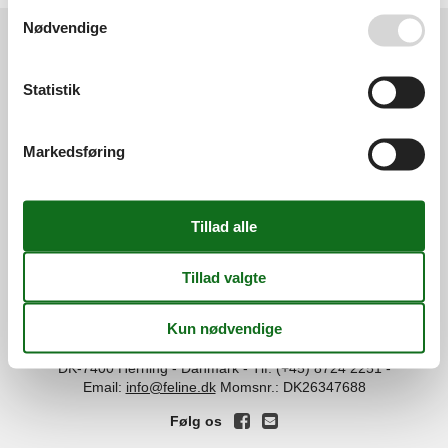
Se også vores
Persondatapolitik
Nødvendige
Services
Statistik
Gavekort
Tilbudsmail
Information
Persondatapolitik
Cookies
FAQ
Markedsføring
Om os
Kontakt
Om os
Din tryghed
©
Feline Holidays
-
Feline Holidays A/S
-
Nygade 8B, 2.th -
DK-7400
Herning
-
Danmark -
Tlf:
(+45) 8724 2251
-
Email:
info@feline.dk
Momsnr.: DK26347688
Følg os