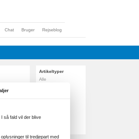
Chat
Bruger
Rejseblog
Artikeltyper
Alle
Sommerhus
aljer
Inspiration
Geografier
Alle
Danmark
 så fald vil der blive
Midtjylland
Skanderborg
 oplysninger til tredjepart med