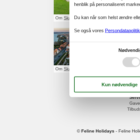
henblik på personaliseret marke
Du kan når som helst ændre eller
Om
Skanderborg
Se også vores
Persondatapolitik
Sommerh
Skanderborg ligg
Nødvendi
område blandt sm
findes her, og l
museer.
Om
Skanderborg
Serv
Gave
Tilbud
©
Feline Holidays
-
Feline Hol