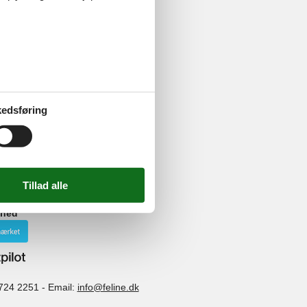
 naturskønt
edsføring
uter, der
ndende
ghed
724 2251
-
Email:
info@feline.dk