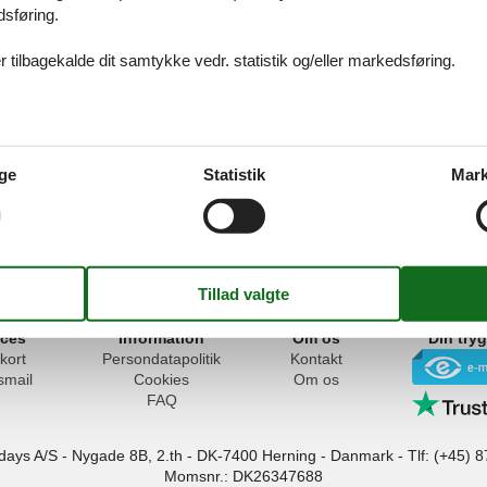
dsføring.
 tilbagekalde dit samtykke vedr. statistik og/eller markedsføring.
us i Skanderborg
er tæt på nogle af landets højeste punkter og er placeret i et særdeles
ge
Statistik
Mark
ukke skove og idylliske søer. Gør brug af de dejlige cykel- og vandrer
ad også et par af feriens udflugter gå til besøg på nogle af egnens spæ
ices
Information
Om os
Din try
kort
Persondatapolitik
Kontakt
smail
Cookies
Om os
FAQ
idays A/S
-
Nygade 8B, 2.th -
DK-7400
Herning
-
Danmark -
Tlf:
(+45) 8
Momsnr.: DK26347688