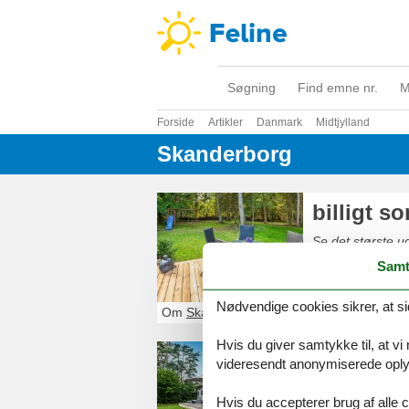
Søgning
Find emne nr.
M
Forside
Artikler
Danmark
Midtjylland
Skanderborg
billigt 
Se det største ud
Samt
Nødvendige cookies sikrer, at si
Om
Skanderborg
Hvis du giver samtykke til, at vi
langtids
videresendt anonymiserede oplys
Har du brug for 
Hvis du accepterer brug af alle c