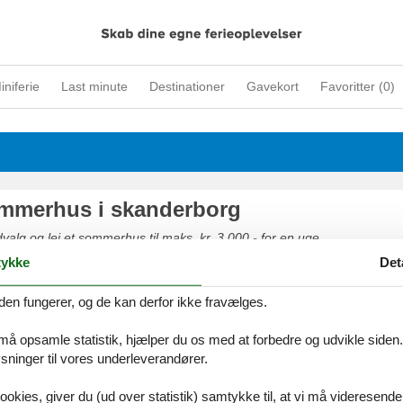
iniferie
Last minute
Destinationer
Gavekort
Favoritter (
0
)
sommerhus i skanderborg
valg og lej et sommerhus til maks. kr. 3.000,- for en uge.
ykke
Det
den fungerer, og de kan derfor ikke fravælges.
 må opsamle statistik, hjælper du os med at forbedre og udvikle siden. I
leje sommerhus skanderborg
ninger til vores underleverandører.
mere end 5 uger eller særlige ønsker? Kontakt os
ookies, giver du (ud over statistik) samtykke til, at vi må videresende