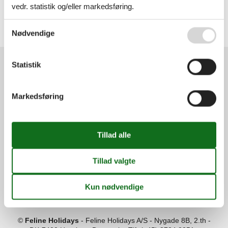
vedr. statistik og/eller markedsføring.
Alle
Danmark
Lolland
Se også vores
Persondatapolitik
Nødvendige
Kramnitse
Statistik
Services
Gavekort
Tilbudsmail
Markedsføring
Information
Persondatapolitik
Cookies
FAQ
Om os
Kontakt
Om os
Din tryghed
©
Feline Holidays
-
Feline Holidays A/S
-
Nygade 8B, 2.th -