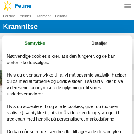
Forside
Artikler
Danmark
Lolland
Kramnitse
Samtykke
Detaljer
Langtidsleje sommerhus Kramnitse
Nødvendige cookies sikrer, at siden fungerer, og de kan
Om
Kramnitse
derfor ikke fravælges.
Hvis du giver samtykke til, at vi må opsamle statistik, hjælper
Sommerhus i Kramnitse
du os med at forbedre og udvikle siden. I så fald vil der blive
videresendt anonymiserede oplysninger til vores
Om
Kramnitse
underleverandører.
Hvis du accepterer brug af alle cookies, giver du (ud over
Artikeltyper
statistik) samtykke til, at vi må videresende oplysninger til
Alle
tredjepart med henblik på personaliseret markedsføring.
Sommerhus
Geografier
Du kan når som helst ændre eller tilbagekalde dit samtykke