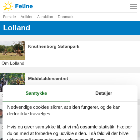
Forside
Artikler
Attraktion
Danmark
Lolland
Knuthenborg Safaripark
Om
Lolland
Middelaldercentret
Samtykke
Detaljer
Om
Lolland
Nødvendige cookies sikrer, at siden fungerer, og de kan
Museumsbanen Maribo-Bandholm
derfor ikke fravælges.
Hvis du giver samtykke til, at vi må opsamle statistik, hjælper
Om
Lolland
du os med at forbedre og udvikle siden. I så fald vil der blive
videresendt anonymiserede oplysninger til vores