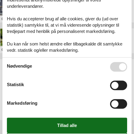
Danmarks SukkerMuseum
underleverandører.
Hvis du accepterer brug af alle cookies, giver du (ud over
Om
Nakskov
statistik) samtykke til, at vi må videresende oplysninger til
tredjepart med henblik på personaliseret markedsføring.
Peter Hansen's Have
Du kan når som helst ændre eller tilbagekalde dit samtykke
Om
Nakskov
vedr. statistik og/eller markedsføring.
Se også vores
Persondatapolitik
Artikeltyper
Nødvendige
Alle
Attraktion
Statistik
Geografier
Alle
Markedsføring
Danmark
Lolland
Nakskov