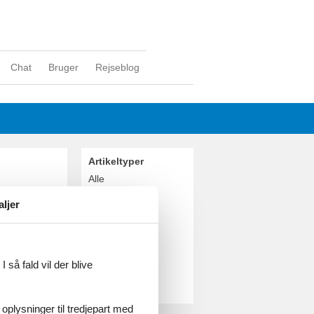
Chat
Bruger
Rejseblog
Artikeltyper
Alle
Inspiration
aljer
Geografier
Alle
Danmark
Fyn
 så fald vil der blive
Nordfyn
Otterup
 oplysninger til tredjepart med