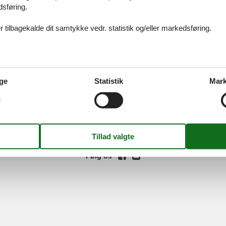
dsføring.
 tilbagekalde dit samtykke vedr. statistik og/eller markedsføring.
ices
Information
Om os
Din try
ge
Statistik
Mark
kort
Persondatapolitik
Kontakt
smail
Cookies
Om os
FAQ
idays A/S
-
Nygade 8B, 2.th -
DK-7400
Herning
-
Danmark -
Tlf:
(+45) 8
Momsnr.: DK26347688
Følg os