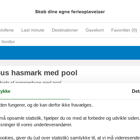
iniferie
Last minute
Destinationer
Gavekort
Favoritter (
0
)
Nordfyn
us hasmark med pool
udvalg af sommerhuse med pool
ykke
Det
den fungerer, og de kan derfor ikke fravælges.
 må opsamle statistik, hjælper du os med at forbedre og udvikle siden. I
sommerhus hasmark
ninger til vores underleverandører.
udvalg af luksus sommerhuse
ookies, giver du (ud over statistik) samtykke til, at vi må videresende