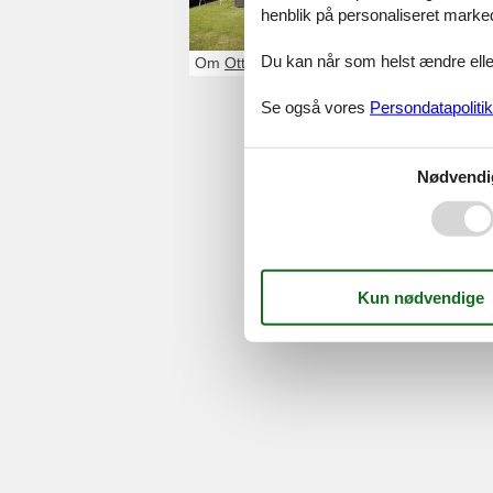
henblik på personaliseret marke
Du kan når som helst ændre eller
Om
Otterup
Se også vores
Persondatapolitik
Serv
Nødvendi
Gave
Tilbud
©
Feline Holidays
-
Feline Hol