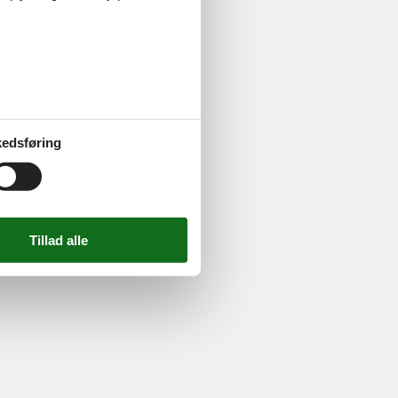
ghed
edsføring
724 2251
-
Email:
info@feline.dk