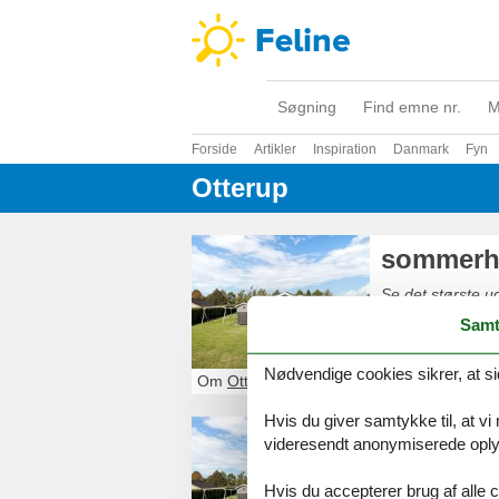
Søgning
Find emne nr.
M
Forside
Artikler
Inspiration
Danmark
Fyn
Otterup
sommerh
Se det største 
Samt
Nødvendige cookies sikrer, at si
Om
Otterup
Hvis du giver samtykke til, at vi
luksus 
videresendt anonymiserede oplys
Se det største 
Hvis du accepterer brug af alle c