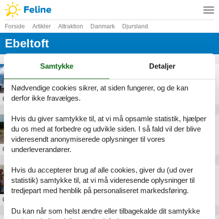
Forside
Artikler
Attraktion
Danmark
Djursland
Ebeltoft
Samtykke
Detaljer
Fregatten Jylland
Nødvendige cookies sikrer, at siden fungerer, og de kan
derfor ikke fravælges.
Om
Ebeltoft
Hvis du giver samtykke til, at vi må opsamle statistik, hjælper
Ree Park
du os med at forbedre og udvikle siden. I så fald vil der blive
videresendt anonymiserede oplysninger til vores
underleverandører.
Om
Ebeltoft
Hvis du accepterer brug af alle cookies, giver du (ud over
Glasmuseet Ebeltoft
statistik) samtykke til, at vi må videresende oplysninger til
tredjepart med henblik på personaliseret markedsføring.
Om
Ebeltoft
Du kan når som helst ændre eller tilbagekalde dit samtykke