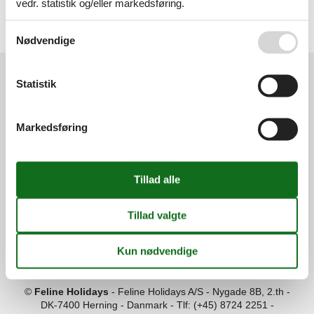
vedr. statistik og/eller markedsføring.
Artikeltyper
Alle
Se også vores
Persondatapolitik
Attraktion
Nødvendige
Statistik
Services
Gavekort
Tilbudsmail
Markedsføring
Information
Persondatapolitik
Cookies
FAQ
Om os
Kontakt
Om os
Din tryghed
©
Feline Holidays
-
Feline Holidays A/S
-
Nygade 8B, 2.th -
DK-7400
Herning
-
Danmark -
Tlf:
(+45) 8724 2251
-