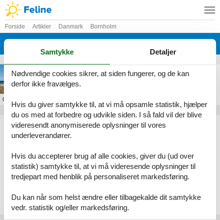
Forside
Artikler
Danmark
Bornholm
Balka
Samtykke
Detaljer
Sommerhus i Balka
Nødvendige cookies sikrer, at siden fungerer, og de kan
derfor ikke fravælges.
Om
Balka
Hvis du giver samtykke til, at vi må opsamle statistik, hjælper
du os med at forbedre og udvikle siden. I så fald vil der blive
Artikeltyper
videresendt anonymiserede oplysninger til vores
underleverandører.
Alle
Sommerhus
Hvis du accepterer brug af alle cookies, giver du (ud over
Geografier
statistik) samtykke til, at vi må videresende oplysninger til
tredjepart med henblik på personaliseret markedsføring.
Alle
Danmark
Bornholm
Du kan når som helst ændre eller tilbagekalde dit samtykke
Balka
vedr. statistik og/eller markedsføring.