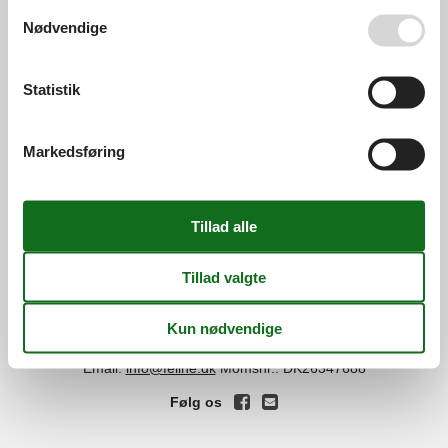
Se også vores
Persondatapolitik
Nødvendige
Services
Gavekort
Tilbudsmail
Statistik
Information
Persondatapolitik
Cookies
FAQ
Markedsføring
Om os
Kontakt
Om os
Din tryghed
©
Feline Holidays
-
Feline Holidays A/S
-
Nygade 8B, 2.th -
DK-7400
Herning
-
Danmark -
Tlf:
(+45) 8724 2251
-
Email:
info@feline.dk
Momsnr.: DK26347688
Følg os