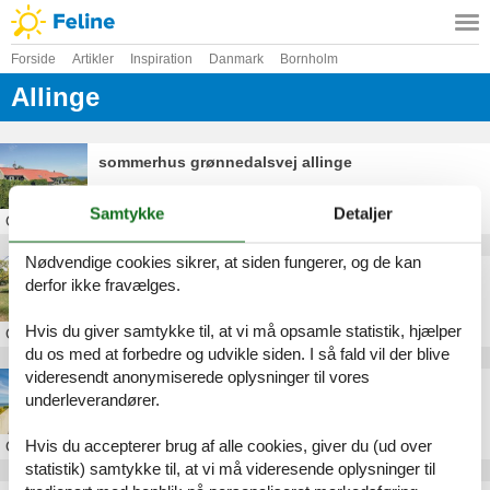
Forside
Artikler
Inspiration
Danmark
Bornholm
Allinge
sommerhus grønnedalsvej allinge
Samtykke
Detaljer
Om
Allinge
Nødvendige cookies sikrer, at siden fungerer, og de kan
luksus sommerhus allinge
derfor ikke fravælges.
Hvis du giver samtykke til, at vi må opsamle statistik, hjælper
Om
Allinge
du os med at forbedre og udvikle siden. I så fald vil der blive
videresendt anonymiserede oplysninger til vores
billig feriebolig allinge
underleverandører.
Hvis du accepterer brug af alle cookies, giver du (ud over
Om
Allinge
statistik) samtykke til, at vi må videresende oplysninger til