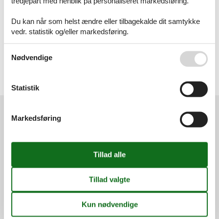
tredjepart med henblik på personaliseret markedsføring.
Artikeltyper
Alle
Du kan når som helst ændre eller tilbagekalde dit samtykke
Inspiration
vedr. statistik og/eller markedsføring.
Geografier
Se også vores
Persondatapolitik
Nødvendige
Alle
Danmark
Bornholm
Allinge
Statistik
Markedsføring
Services
Gavekort
Tilbudsmail
Information
Persondatapolitik
Cookies
FAQ
Om os
Kontakt
Om os
Din tryghed